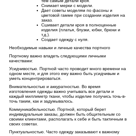
тем самым детали кроя.
Снимает мерки с модели.
Дает советы моделям по фасоны и
цветовой гамме при создании изделия на
заказ.
Сшивает детали кроя в полноценные
изделия (платья, блузки, юбки, брюки и
т.д.).
Создает одежду с нуля.
Необходимые навыки и личные качества портного
Портному важно владеть следующими личными
качествами:
Усидчивостью. Портной часто проводит много времени на
одном месте, и для этого ему важно быть усидчивым и
уметь концентрироваться.
Внимательностью и аккуратностью. Во время
изготовления одежды важно учитывать все детали и
каждый миллиметр ткани, чтобы изделие получись точь-в-
точь таким, как и задумывалось.
Коммуникабельностью. Портной, который берет
индивидуальные заказы, должен быть общительным со
своими клиентами, располагать к себе и быть тактичным в
своих советах.
Пунктуальностью. Часто одежду заказывают к важному