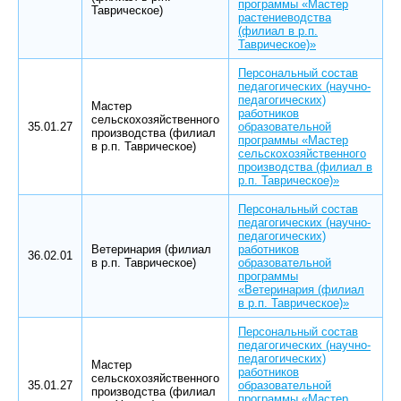
программы «Мастер
Таврическое)
растениеводства
(филиал в р.п.
Таврическое)»
Персональный состав
педагогических (научно-
педагогических)
Мастер
работников
сельскохозяйственного
35.01.27
образовательной
производства (филиал
программы «Мастер
в р.п. Таврическое)
сельскохозяйственного
производства (филиал в
р.п. Таврическое)»
Персональный состав
педагогических (научно-
педагогических)
Ветеринария (филиал
работников
36.02.01
в р.п. Таврическое)
образовательной
программы
«Ветеринария (филиал
в р.п. Таврическое)»
Персональный состав
педагогических (научно-
педагогических)
Мастер
работников
сельскохозяйственного
35.01.27
образовательной
производства (филиал
программы «Мастер