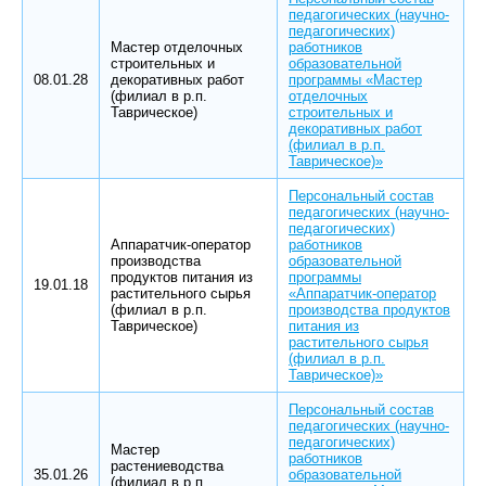
педагогических (научно-
педагогических)
Мастер отделочных
работников
строительных и
образовательной
08.01.28
декоративных работ
программы «Мастер
(филиал в р.п.
отделочных
Таврическое)
строительных и
декоративных работ
(филиал в р.п.
Таврическое)»
Персональный состав
педагогических (научно-
педагогических)
Аппаратчик-оператор
работников
производства
образовательной
продуктов питания из
программы
19.01.18
растительного сырья
«Аппаратчик-оператор
(филиал в р.п.
производства продуктов
Таврическое)
питания из
растительного сырья
(филиал в р.п.
Таврическое)»
Персональный состав
педагогических (научно-
педагогических)
Мастер
работников
растениеводства
35.01.26
образовательной
(филиал в р.п.