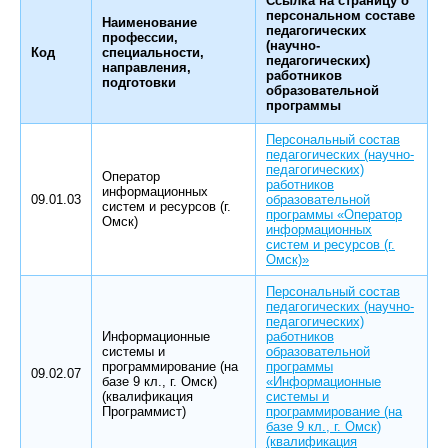
Ссылка на страницу о
персональном составе
Наименование
педагогических
профессии,
(научно-
Код
специальности,
педагогических)
направления,
работников
подготовки
образовательной
программы
Персональный состав
педагогических (научно-
педагогических)
Оператор
работников
информационных
09.01.03
образовательной
систем и ресурсов (г.
программы «Оператор
Омск)
информационных
систем и ресурсов (г.
Омск)»
Персональный состав
педагогических (научно-
педагогических)
Информационные
работников
системы и
образовательной
программирование (на
программы
09.02.07
базе 9 кл., г. Омск)
«Информационные
(квалификация
системы и
Программист)
программирование (на
базе 9 кл., г. Омск)
(квалификация