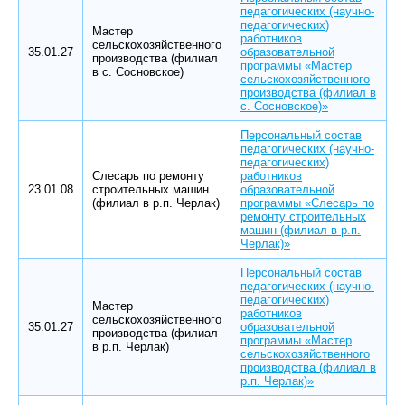
педагогических (научно-
педагогических)
Мастер
работников
сельскохозяйственного
35.01.27
образовательной
производства (филиал
программы «Мастер
в с. Сосновское)
сельскохозяйственного
производства (филиал в
с. Сосновское)»
Персональный состав
педагогических (научно-
педагогических)
Слесарь по ремонту
работников
23.01.08
строительных машин
образовательной
(филиал в р.п. Черлак)
программы «Слесарь по
ремонту строительных
машин (филиал в р.п.
Черлак)»
Персональный состав
педагогических (научно-
педагогических)
Мастер
работников
сельскохозяйственного
35.01.27
образовательной
производства (филиал
программы «Мастер
в р.п. Черлак)
сельскохозяйственного
производства (филиал в
р.п. Черлак)»