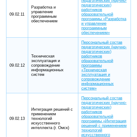
педагогических (научно-
педагогических)
Разработка и
работников
управление
09.02.11
образовательной
программным
программы «Разработка
обеспечением
и управление
программным
обеспечением»
Персональный состав
педагогических (научно-
педагогических)
Техническая
работников
эксплуатация и
образовательной
09.02.12
сопровождение
программы
информационных
«Техническая
систем
эксплуатация и
сопровождение
информационных
систем»
Персональный состав
педагогических (научно-
педагогических)
Интеграция решений с
работников
применением
образовательной
09.02.13
технологий
программы «Интеграция
искусственного
решений с применением
интеллекта (г. Омск)
технологий
искусственного