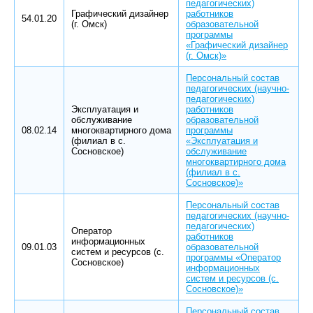
педагогических)
Графический дизайнер
работников
54.01.20
(г. Омск)
образовательной
программы
«Графический дизайнер
(г. Омск)»
Персональный состав
педагогических (научно-
педагогических)
Эксплуатация и
работников
обслуживание
образовательной
08.02.14
многоквартирного дома
программы
(филиал в с.
«Эксплуатация и
Сосновское)
обслуживание
многоквартирного дома
(филиал в с.
Сосновское)»
Персональный состав
педагогических (научно-
педагогических)
Оператор
работников
информационных
09.01.03
образовательной
систем и ресурсов (с.
программы «Оператор
Сосновское)
информационных
систем и ресурсов (с.
Сосновское)»
Персональный состав