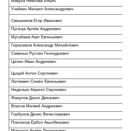
Макуха Николай Ильич
Учайкин Михаил Александрович
Свешников Егор Иванович
Пугачук Артём Андреевич
Мусабаев Азат Евгеньевич
Герасимов Александр Михайлович
Савиных Руслан Геннадьевич
Цилин Иван Андреевич
Цыцей Антон Сергеевич
Люткевич Семён Евгеньевич
Неделько Кирилл Сергеевич
Жакупов Данат Диязович
Власов Матвей Андреевич
Горбунов Денис Вячеславович
Плеханов Ербол Акылбекович
Миронов Артём Леонидович