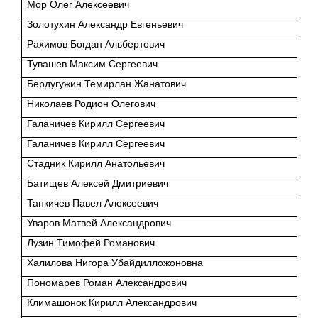
Мор Олег Алексеевич
Золотухин Александр Евгеньевич
Рахимов Богдан Альбертович
Тувашев Максим Сергеевич
Бердугужин Темирлан Жанатович
Николаев Родион Олегович
Галаничев Кирилл Сергеевич
Галаничев Кирилл Сергеевич
Стадник Кирилл Анатольевич
Батищев Алексей Дмитриевич
Танкичев Павел Алексеевич
Уваров Матвей Александрович
Лузин Тимофей Романович
Халилова Нигора Убайдилложоновна
Пономарев Роман Александрович
Климашонок Кирилл Александрович