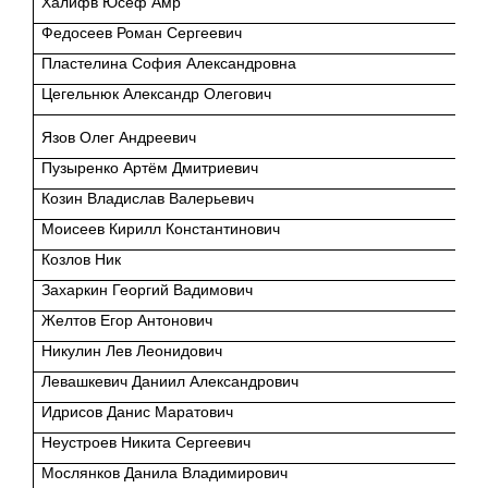
Халифв Юсеф Амр
Федосеев Роман Сергеевич
Пластелина София Александровна
Цегельнюк Александр Олегович
Язов Олег Андреевич
Пузыренко Артём Дмитриевич
Козин Владислав Валерьевич
Моисеев Кирилл Константинович
Козлов Ник
Захаркин Георгий Вадимович
Желтов Егор Антонович
Никулин Лев Леонидович
Левашкевич Даниил Александрович
Идрисов Данис Маратович
Неустроев Никита Сергеевич
Мослянков Данила Владимирович