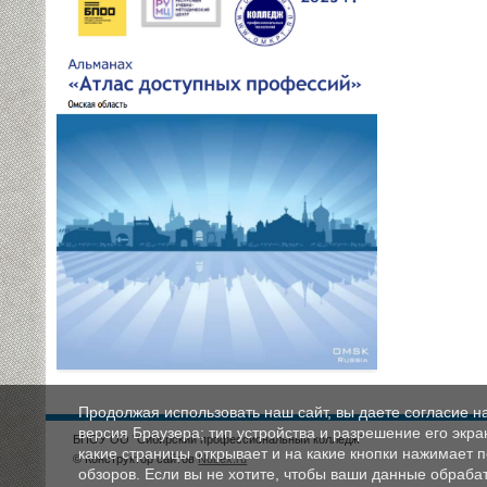
Продолжая использовать наш сайт, вы даете согласие н
версия Браузера; тип устройства и разрешение его экран
БПОУ ОО "Сибирский профессиональный колледж"
какие страницы открывает и на какие кнопки нажимает 
© Конструктор сайтов
Nubex.ru
обзоров. Если вы не хотите, чтобы ваши данные обрабат