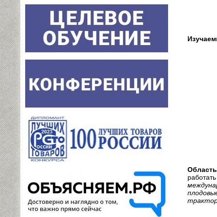
Изучаем
Область
работат
междуна
плодовы
трактор