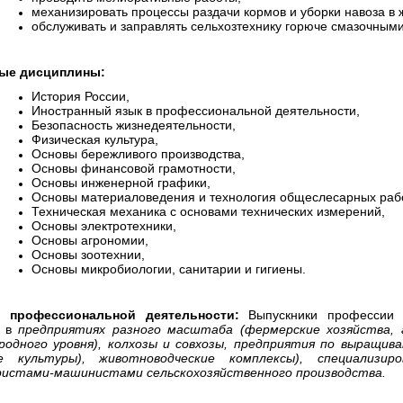
механизировать процессы раздачи кормов и уборки навоза в 
обслуживать и заправлять сельхозтехнику горюче смазочным
ые дисциплины:
История России,
Иностранный язык в профессиональной деятельности,
Безопасность жизнедеятельности,
Физическая культура,
Основы бережливого
производства,
Основы финансовой грамотности,
Основы инженерной графики,
Основы материаловедения и технология общеслесарных рабо
Техническая механика с основами технических измерений,
Основы электротехники,
Основы агрономии,
Основы зоотехнии,
Основы микробиологии, санитарии и гигиены.
 профессиональной деятельности:
Выпускники профессии «
ь в
предприятиях разного масштаба (фермерские хозяйства, 
родного уровня), колхозы и совхозы, предприятия по выращива
е культуры), животноводческие комплексы), специализир
истами‑машинистами сельскохозяйственного производства.