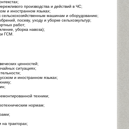
нтекстах;
бережливого производства и действий в ЧС;
ом и иностранном языках;
 к сельскохозяйственным машинам и оборудованию;
брений, посеву, уходу и уборке сельхозкультур;
ртных работ;
ление, уборка навоза);
ки ГСМ.
веческих ценностей;
ычайных ситуациях;
тельности;
усском и иностранном языках;
хнику;
ин;
ремонтированной техники;
гротехническим нормам;
рами;
 на тракторах;