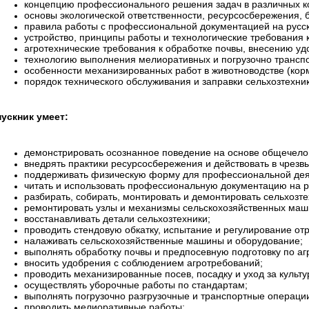
концепцию профессионального решения задач в различных ко
основы экологической ответственности, ресурсосбережения, 
правила работы с профессиональной документацией на русск
устройство, принципы работы и технологические требования
агротехнические требования к обработке почвы, внесению удо
технологию выполнения мелиоративных и погрузочно транспо
особенности механизированных работ в животноводстве (корм
порядок технического обслуживания и заправки сельхозтехни
ускник умеет:
демонстрировать осознанное поведение на основе общечело
внедрять практики ресурсосбережения и действовать в чрезв
поддерживать физическую форму для профессиональной дея
читать и использовать профессиональную документацию на р
разбирать, собирать, монтировать и демонтировать сельхозте
ремонтировать узлы и механизмы сельскохозяйственных маш
восстанавливать детали сельхозтехники;
проводить стендовую обкатку, испытание и регулирование от
налаживать сельскохозяйственные машины и оборудование;
выполнять обработку почвы и предпосевную подготовку по а
вносить удобрения с соблюдением агротребований;
проводить механизированные посев, посадку и уход за культу
осуществлять уборочные работы по стандартам;
выполнять погрузочно разгрузочные и транспортные операции
проводить мелиоративные работы;