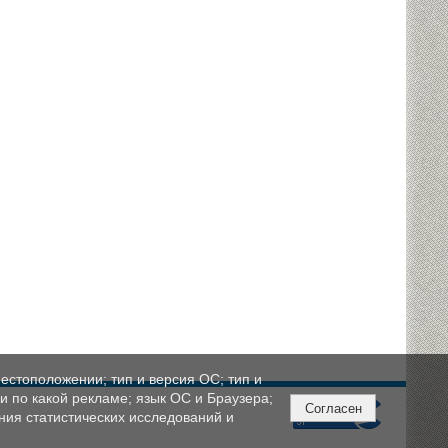
естоположении; тип и версия ОС; тип и
ли по какой рекламе; язык ОС и Браузера;
Согласен
ния статистических исследований и