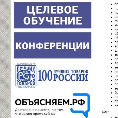
о
п
и
и
ф
м
и
о
о
п
в
э
т
о
а
т
и
о
о
п
т
б
с
п
и
сети;
т