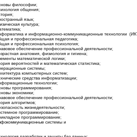
сновы философии;
сихология общения;
стория;
ностранный язык;
изическая культура;
атематика;
нформатика и информационно-коммуникационные технологии (ИКТ
бщая и профессиональная педагогика;
бщая и профессиональная психология;
равовое обеспечение профессиональной деятельности;
озрастная анатомия, физиология и гигиена;
лементы математической логики;
еория вероятностей и математическая статистика;
перационные системы;
рхитектура компьютерных систем;
ехнические средства информатизации;
нформационные технологии;
сновы программирования;
сновы экономики;
равовое обеспечение профессиональной деятельности;
еория алгоритмов;
езопасность жизнедеятельности;
истемное программирование;
рикладное программирование;
нфокоммуникационные
системы и
ехнология разработки и защиты баз данных;