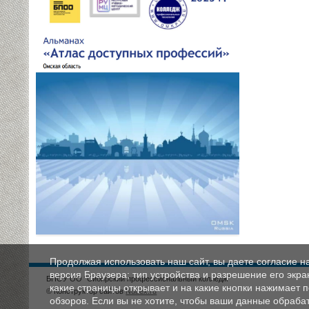
Продолжая использовать наш сайт, вы даете согласие н
версия Браузера; тип устройства и разрешение его экран
БПОУ ОО "Сибирский профессиональный колледж"
какие страницы открывает и на какие кнопки нажимает 
© Конструктор сайтов
Nubex.ru
обзоров. Если вы не хотите, чтобы ваши данные обрабат