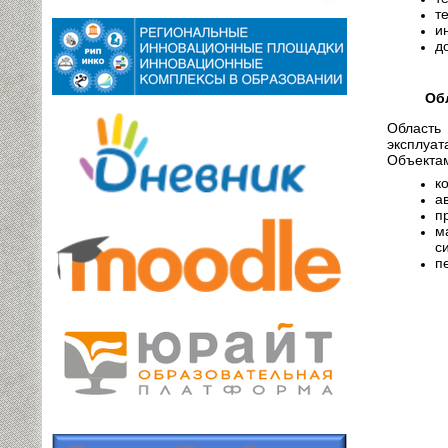
т
и
д
Об
Область
эксплуат
Объектам
к
а
п
м
с
п