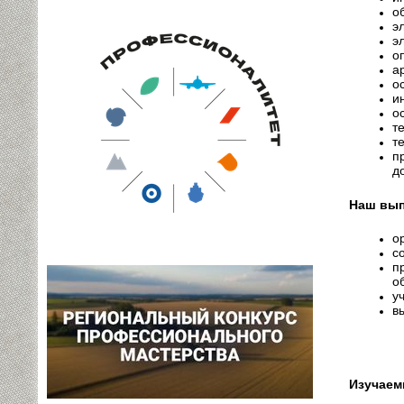
о
э
э
о
а
о
и
о
т
т
п
д
Наш вып
о
с
п
о
у
в
Изучаем