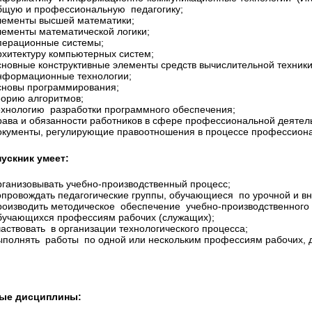
бщую и профессиональную педагогику;
лементы высшей математики;
лементы математической логики;
перационные системы;
рхитектуру компьютерных систем;
сновные конструктивные элементы средств вычислительной техники
нформационные технологии;
сновы программирования;
еорию алгоритмов;
ехнологию разработки программного обеспечения;
рава и обязанности работников в сфере профессиональной деятель
окументы, регулирующие правоотношения в процессе профессиона
ускник умеет:
рганизовывать учебно-производственный процесс;
опровождать педагогические группы, обучающиеся по урочной и вн
роизводить методическое обеспечение учебно-производственного
бучающихся профессиям рабочих (служащих);
частвовать в организации технологического процесса;
ыполнять работы по одной или нескольким профессиям рабочих, 
ые дисциплины: