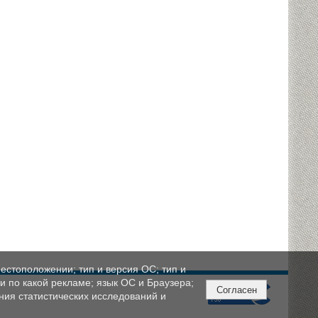
естоположении; тип и версия ОС; тип и
ли по какой рекламе; язык ОС и Браузера;
Согласен
ния статистических исследований и