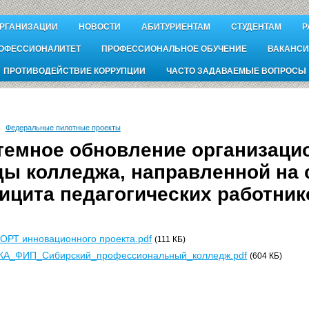
ОРГАНИЗАЦИИ
НОВОСТИ
АБИТУРИЕНТАМ
СТУДЕНТАМ
Р
ОФЕССИОНАЛИТЕТ
ПРОФЕССИОНАЛЬНОЕ ОБУЧЕНИЕ
ВАКАНСИ
ПРОТИВОДЕЙСТВИЕ КОРРУПЦИИ
ЧАСТО ЗАДАВАЕМЫЕ ВОПРОСЫ
Федеральные пилотные проекты
темное обновление организаци
ды колледжа, направленной на 
ицита педагогических работник
РТ инновационного проекта.pdf
(111 КБ)
КА_ФИП_Сибирский_профессиональный_колледж.pdf
(604 КБ)