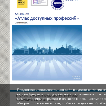
Продолжая использовать наш сайт, вы даете согласие н
версия Браузера; тип устройства и разрешение его экран
БПОУ ОО "Сибирский профессиональный колледж"
какие страницы открывает и на какие кнопки нажимает 
© Конструктор сайтов
Nubex.ru
обзоров. Если вы не хотите, чтобы ваши данные обрабат