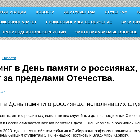
ОРГАНИЗАЦИИ
НОВОСТИ
АБИТУРИЕНТАМ
СТУДЕНТАМ
Р
ОФЕССИОНАЛИТЕТ
ПРОФЕССИОНАЛЬНОЕ ОБУЧЕНИЕ
ВАКАНСИ
ПРОТИВОДЕЙСТВИЕ КОРРУПЦИИ
ЧАСТО ЗАДАВАЕМЫЕ ВОПРОСЫ
Новости
инг в День памяти о россиянах
г за пределами Отечества.
23 г.
г в День памяти о россиянах, исполнявших слу
День памяти о россиянах, исполнявших служебный долг за пределами Отечест
я в России отмечается важная памятная дата — День памяти о россиянах, и
я 2023 года в память об этом событии в Сибирском профессиональном коллед
ому бывшим студентам СПК Геннадию Портнову и Владимиру Карпову.