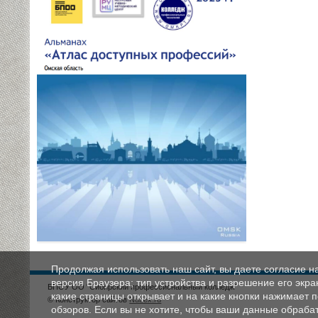
Продолжая использовать наш сайт, вы даете согласие н
версия Браузера; тип устройства и разрешение его экран
БПОУ ОО "Сибирский профессиональный колледж"
какие страницы открывает и на какие кнопки нажимает 
© Конструктор сайтов
Nubex.ru
обзоров. Если вы не хотите, чтобы ваши данные обрабат