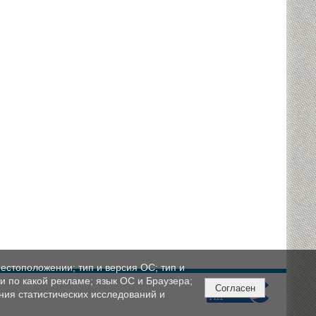
естоположении; тип и версия ОС; тип и
ли по какой рекламе; язык ОС и Браузера;
Согласен
ния статистических исследований и