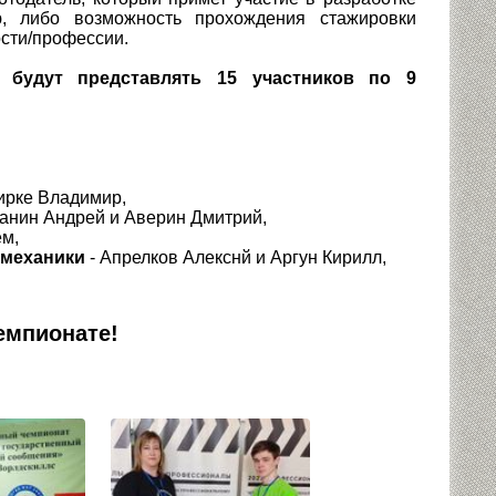
ю, либо возможность прохождения стажировки
сти/профессии.
будут представлять 15 участников по 9
ирке Владимир,
ланин Андрей и Аверин Дмитрий,
ем,
емеханики
- Апрелков Алекснй и Аргун Кирилл,
емпионате!