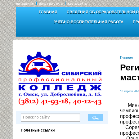
на главную
поиск по сайту
карта сайта
ГЛАВНАЯ
СВЕДЕНИЯ ОБ ОБРАЗОВАТЕЛЬНОЙ 
УЧЕБНО-ВОСПИТАТЕЛЬНАЯ РАБОТА
ПР
Главная
→
Рег
мас
18 апреля 2023
Минист
чемпио
професс
професс
Соревно
Полезные ссылки
професс
Одно из