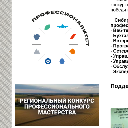
конкур
победит
Сибир
профес
-
Веб-т
-
Бухга
-
Ветер
-
Прогр
-
Сетев
- У
прав
-
Управ
-
Обслу
-
Экспе
Подде