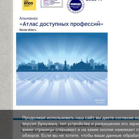
Продолжая использовать наш сайт, вы даете согласие н
версия Браузера; тип устройства и разрешение его экран
БПОУ ОО "Сибирский профессиональный колледж"
какие страницы открывает и на какие кнопки нажимает 
© Конструктор сайтов
Nubex.ru
обзоров. Если вы не хотите, чтобы ваши данные обрабат