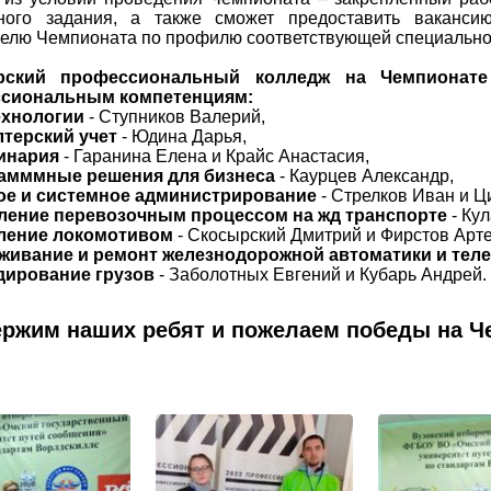
сного задания, а также сможет предоставить ваканси
елю Чемпионата по профилю соответствующей специально
ский профессиональный колледж на Чемпионате 
сиональным компетенциям:
ехнологии
- Ступников Валерий,
лтерский учет
- Юдина Дарья,
инария
- Гаранина Елена и Крайс Анастасия,
амммные решения для бизнеса
- Каурцев Александр,
ое и системное администрирование
- Стрелков Иван и Ц
ление перевозочным процессом на жд транспорте
- Ку
ление локомотивом
- Скосырский Дмитрий и Фирстов Арт
живание и ремонт железнодорожной автоматики и тел
дирование грузов
- Заболотных Евгений и Кубарь Андрей.
ржим наших ребят и пожелаем победы на Ч