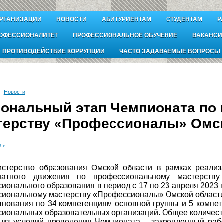
ОРГАНИЗАЦИИ
НОВОСТИ
АБИТУРИЕНТАМ
СТУДЕНТАМ
Р
ОФЕССИОНАЛИТЕТ
ПРОФЕССИОНАЛЬНОЕ ОБУЧЕНИЕ
ВАКАНСИ
ПРОТИВОДЕЙСТВИЕ КОРРУПЦИИ
ЧАСТО ЗАДАВАЕМЫЕ ВОПРОСЫ
Новости
иональный этап Чемпионата по
терству «Профессионалы» Омск
 г.
ерство образования Омской области в рамках реализа
натного движения по профессиональному мастерств
ионального образования в период с 17 по 23 апреля 2023
иональному мастерству «Профессионалы» Омской област
вания по 34 компетенциям основной группы и 5 компет
иональных образовательных организаций. Общее количеств
 условий проведения Чемпионата – закрепленный работ