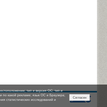
естоположении; тип и версия ОС; тип и
ли по какой рекламе; язык ОС и Браузера;
Согласен
ния статистических исследований и