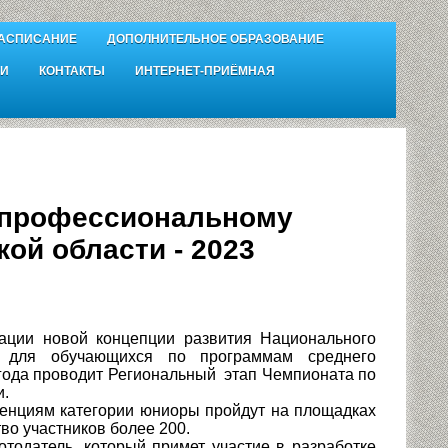
АСПИСАНИЕ
ДОПОЛНИТЕЛЬНОЕ ОБРАЗОВАНИЕ
И
КОНТАКТЫ
ИНТЕРНЕТ-ПРИЁМНАЯ
 профессиональному
ой области - 2023
ции новой концепции развития Национального
у для обучающихся по программам среднего
 года проводит Региональный этап Чемпионата по
и.
енциям категории юниоры пройдут на площадках
о участников более 200.
одатель, который примет участие в разработке