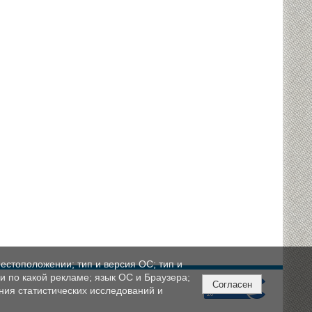
естоположении; тип и версия ОС; тип и
ли по какой рекламе; язык ОС и Браузера;
Согласен
ния статистических исследований и