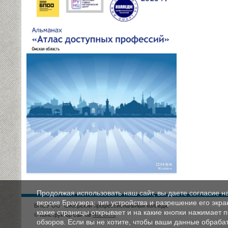
Продолжая использовать наш сайт, вы даете согласие н
версия Браузера; тип устройства и разрешение его экран
БПОУ ОО "Сибирский профессиональный колледж"
какие страницы открывает и на какие кнопки нажимает 
© Конструктор сайтов
Nubex.ru
обзоров. Если вы не хотите, чтобы ваши данные обрабат