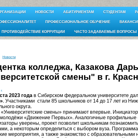
ОРГАНИЗАЦИИ
НОВОСТИ
АБИТУРИЕНТАМ
СТУДЕНТАМ
Р
ОФЕССИОНАЛИТЕТ
ПРОФЕССИОНАЛЬНОЕ ОБУЧЕНИЕ
ВАКАНСИ
ПРОТИВОДЕЙСТВИЕ КОРРУПЦИИ
ЧАСТО ЗАДАВАЕМЫЕ ВОПРОСЫ
Новости
ентка колледжа, Казакова Дарь
верситетской смены" в г. Крас
 г.
ста 2023 года
в Сибирском федеральном университете да
»
. Участниками стали 85 школьников от 14 до 17 лет из Н
ьного округа.
Университетские смены» принимают впервые. Инициатора
 молодёжи «Движение Первых». Аналогичные профильные с
аторы уверены, проект позволит школьникам познакомитьс
ами, а некоторым определиться с выбором вуза. Программа
кие мероприятия, а также знакомство с образовательными 