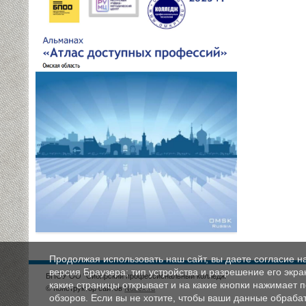
Продолжая использовать наш сайт, вы даете согласие н
версия Браузера; тип устройства и разрешение его экран
БПОУ ОО "Сибирский профессиональный колледж"
какие страницы открывает и на какие кнопки нажимает 
© Конструктор сайтов
Nubex.ru
обзоров. Если вы не хотите, чтобы ваши данные обрабат