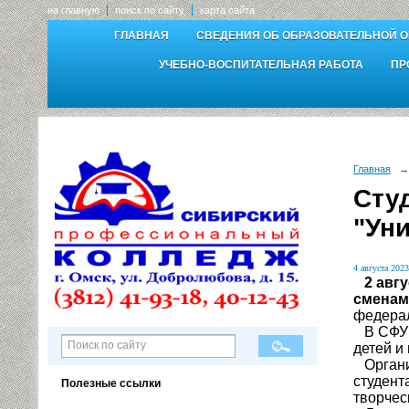
на главную
поиск по сайту
карта сайта
ГЛАВНАЯ
СВЕДЕНИЯ ОБ ОБРАЗОВАТЕЛЬНОЙ 
УЧЕБНО-ВОСПИТАТЕЛЬНАЯ РАБОТА
ПР
Главная
→
Студ
"Уни
4 августа 2023
2 авгу
сменам
федерал
В СФУ «
детей и
Организ
студент
Полезные ссылки
творчес