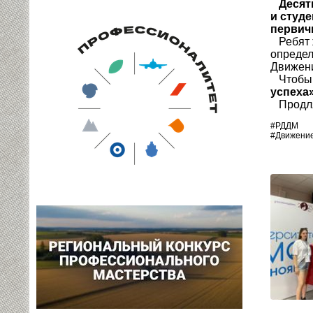
Десят
и студ
первич
Ребят ж
определ
Движен
Чтобы п
успеха
Продлят
#РДДМ
#Движени