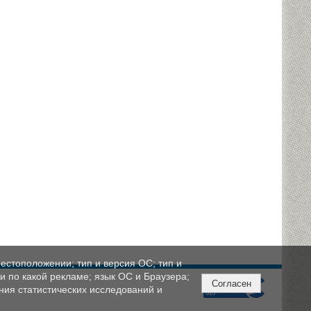
естоположении; тип и версия ОС; тип и
ли по какой рекламе; язык ОС и Браузера;
Согласен
ния статистических исследований и