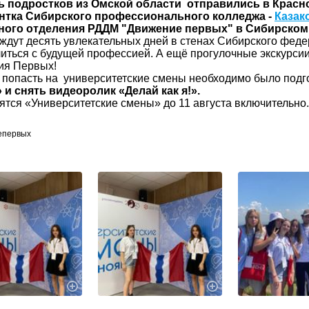
ь подростков из Омской области отправились в Красно
ентка Сибирского профессионального колледжа -
Казак
ного отделения РДДМ "Движение первых" в Сибирско
дут десять увлекательных дней в стенах Сибирского федер
иться с будущей профессией. А ещё прогулочные экскурсии
ия Первых!
опасть на университетские смены необходимо было подг
»
и снять видеоролик «Делай как я!».
ся «Университетские смены» до 11 августа включительно.
епервых