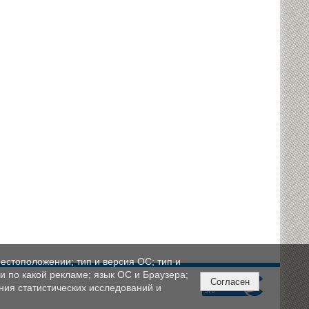
естоположении; тип и версия ОС; тип и
ли по какой рекламе; язык ОС и Браузера;
Согласен
ния статистических исследований и