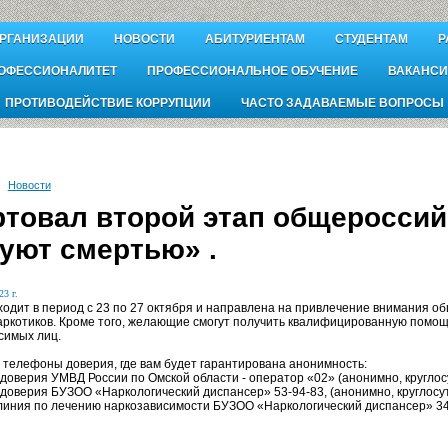
ОРГАНИЗАЦИИ
НОВОСТИ
АБИТУРИЕНТАМ
СТУДЕНТАМ
Р
ОФЕССИОНАЛИТЕТ
ПРОФЕССИОНАЛЬНОЕ ОБУЧЕНИЕ
ВАКАНСИ
ПРОТИВОДЕЙСТВИЕ КОРРУПЦИИ
ЧАСТО ЗАДАВАЕМЫЕ ВОПРОСЫ
Новости
ртовал второй этап общероссий
гуют смертью» .
23 г.
ходит в период с 23 по 27 октября и направлена на привлечение внимания о
аркотиков. Кроме того, желающие смогут получить квалифицированную помощ
симых лиц.
 телефоны доверия, где вам будет гарантирована анонимность:
 доверия УМВД России по Омской области - оператор «02» (анонимно, круглос
 доверия БУЗОО «Наркологический диспансер» 53-94-83, (анонимно, круглосут
 линия по лечению наркозависимости БУЗОО «Наркологический диспансер» 34