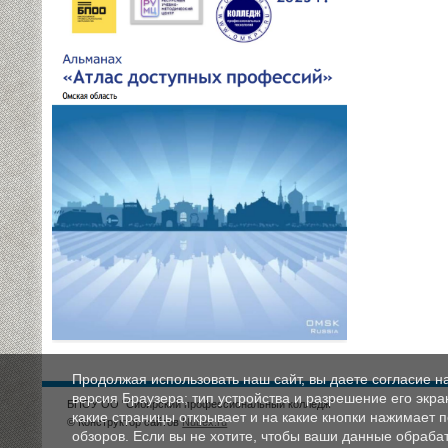
Продолжая использовать наш сайт, вы даете согласие н
версия Браузера; тип устройства и разрешение его экран
БПОУ ОО "Сибирский профессиональный колледж"
какие страницы открывает и на какие кнопки нажимает 
© Конструктор сайтов
Nubex.ru
обзоров. Если вы не хотите, чтобы ваши данные обрабат