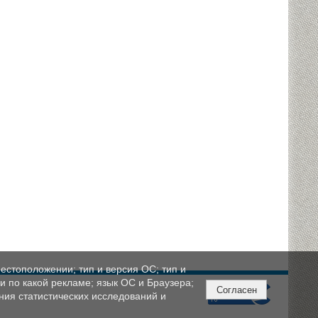
естоположении; тип и версия ОС; тип и
ли по какой рекламе; язык ОС и Браузера;
Согласен
ния статистических исследований и