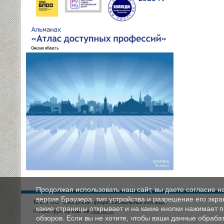
Продолжая использовать наш сайт, вы даете согласие н
версия Браузера; тип устройства и разрешение его экран
БПОУ ОО "Сибирский профессиональный колледж"
какие страницы открывает и на какие кнопки нажимает 
© Конструктор сайтов
Nubex.ru
обзоров. Если вы не хотите, чтобы ваши данные обрабат