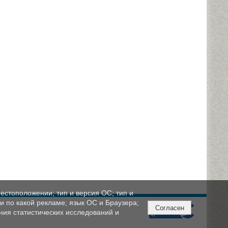
естоположении; тип и версия ОС; тип и
ли по какой рекламе; язык ОС и Браузера;
Согласен
ния статистических исследований и