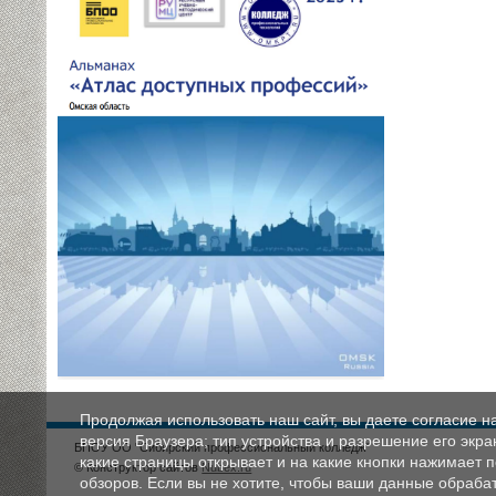
Продолжая использовать наш сайт, вы даете согласие н
версия Браузера; тип устройства и разрешение его экран
БПОУ ОО "Сибирский профессиональный колледж"
какие страницы открывает и на какие кнопки нажимает 
© Конструктор сайтов
Nubex.ru
обзоров. Если вы не хотите, чтобы ваши данные обрабат