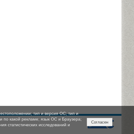
естоположении; тип и версия ОС; тип и
ли по какой рекламе; язык ОС и Браузера;
Согласен
ния статистических исследований и