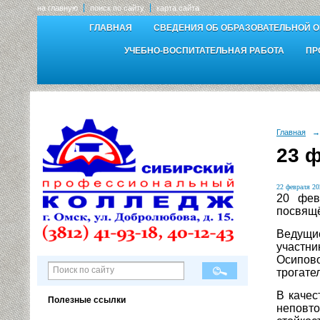
на главную
поиск по сайту
карта сайта
ГЛАВНАЯ
СВЕДЕНИЯ ОБ ОБРАЗОВАТЕЛЬНОЙ 
УЧЕБНО-ВОСПИТАТЕЛЬНАЯ РАБОТА
ПР
Главная
→
23 
22 февраля 20
20 фев
посвящё
Ведущие
участн
Осипов
трогате
В качес
Полезные ссылки
неповт