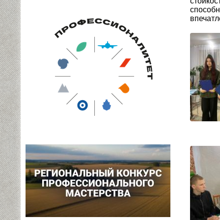
стойко
способ
впечатл