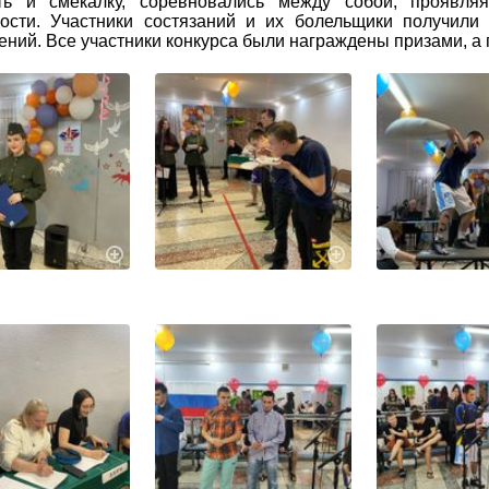
сть и смекалку, соревновались между собой, проявля
ности. Участники состязаний и их болельщики получил
ений. Все участники конкурса были награждены призами, а 