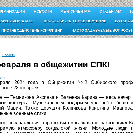
ОРГАНИЗАЦИИ
НОВОСТИ
АБИТУРИЕНТАМ
СТУДЕНТАМ
Р
ОФЕССИОНАЛИТЕТ
ПРОФЕССИОНАЛЬНОЕ ОБУЧЕНИЕ
ВАКАНСИ
ПРОТИВОДЕЙСТВИЕ КОРРУПЦИИ
ЧАСТО ЗАДАВАЕМЫЕ ВОПРОСЫ
Новости
февраля в общежитии СПК!
24 г.
раля 2024 года в Общежитии №2 Сибирского профес
нное 23 февраля.
 — Темникова Аксинья и Валеева Карина — весь вечер 
иков конкурса. Музыкальным подарком для ребят было 
ой Марии. Также девушки Колпикова Кристина, Иванова
льные военные стихи.
тве поздравления парням был организован настоящий» К
оримую атмосферу солдатской жизни. Молодые люди пр