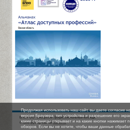
Продолжая использовать наш сайт, вы даете согласие н
версия Браузера; тип устройства и разрешение его экран
БПОУ ОО "Сибирский профессиональный колледж"
какие страницы открывает и на какие кнопки нажимает 
© Конструктор сайтов
Nubex.ru
обзоров. Если вы не хотите, чтобы ваши данные обрабат