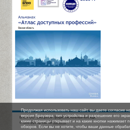
Продолжая использовать наш сайт, вы даете согласие н
версия Браузера; тип устройства и разрешение его экран
БПОУ ОО "Сибирский профессиональный колледж"
какие страницы открывает и на какие кнопки нажимает 
© Конструктор сайтов
Nubex.ru
обзоров. Если вы не хотите, чтобы ваши данные обрабат