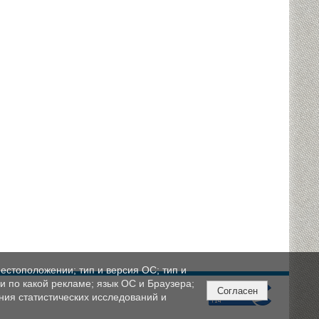
естоположении; тип и версия ОС; тип и
ли по какой рекламе; язык ОС и Браузера;
Согласен
ния статистических исследований и