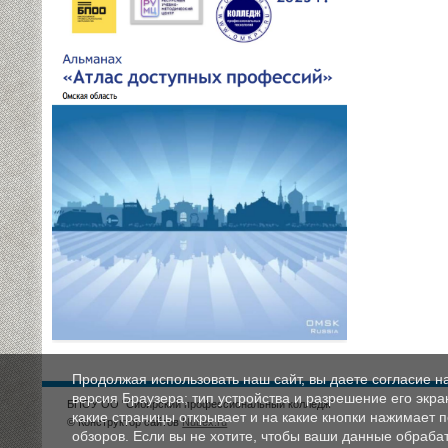
Продолжая использовать наш сайт, вы даете согласие н
версия Браузера; тип устройства и разрешение его экран
БПОУ ОО "Сибирский профессиональный колледж"
какие страницы открывает и на какие кнопки нажимает 
© Конструктор сайтов
Nubex.ru
обзоров. Если вы не хотите, чтобы ваши данные обрабат