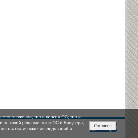
естоположении; тип и версия ОС; тип и
ли по какой рекламе; язык ОС и Браузера;
Согласен
ния статистических исследований и