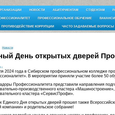
ОРГАНИЗАЦИИ
НОВОСТИ
АБИТУРИЕНТАМ
СТУДЕНТАМ
Р
ОФЕССИОНАЛИТЕТ
ПРОФЕССИОНАЛЬНОЕ ОБУЧЕНИЕ
ВАКАНСИ
ПРОТИВОДЕЙСТВИЕ КОРРУПЦИИ
ЧАСТО ЗАДАВАЕМЫЕ ВОПРОСЫ
Новости
ный День открытых дверей Про
 г.
ля 2024 года в Сибирском профессиональном колледже пр
сионалитет». В мероприятии приняли участие более 50 обу
доры Профессионалитета представили направления подгот
овательно-производственного кластера «Машиностроение»,
овательного кластера «СервисПрофи».
х Единого Дня открытых дверей прошел также Всероссийск
 компании» и родительское собрание!