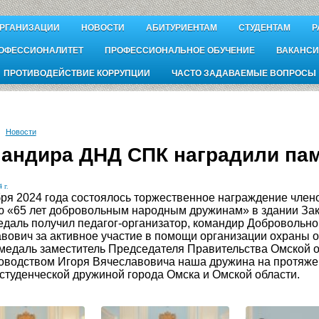
ОРГАНИЗАЦИИ
НОВОСТИ
АБИТУРИЕНТАМ
СТУДЕНТАМ
Р
ОФЕССИОНАЛИТЕТ
ПРОФЕССИОНАЛЬНОЕ ОБУЧЕНИЕ
ВАКАНСИ
ПРОТИВОДЕЙСТВИЕ КОРРУПЦИИ
ЧАСТО ЗАДАВАЕМЫЕ ВОПРОСЫ
Новости
андира ДНД СПК наградили па
 г.
ря 2024 года состоялось торжественное награждение член
 «65 лет добровольным народным дружинам» в здании Зак
даль получил педагог-организатор, командир Добровольн
вович за активное участие в помощи организации охраны о
медаль заместитель Председателя Правительства Омской 
оводством Игоря Вячеславовича наша дружина на протяже
студенческой дружиной города Омска и Омской области.