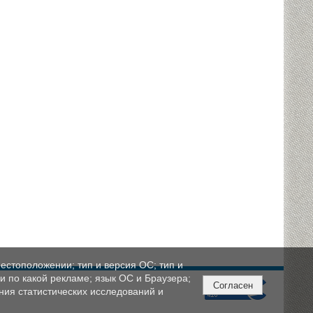
естоположении; тип и версия ОС; тип и
ли по какой рекламе; язык ОС и Браузера;
Согласен
ния статистических исследований и