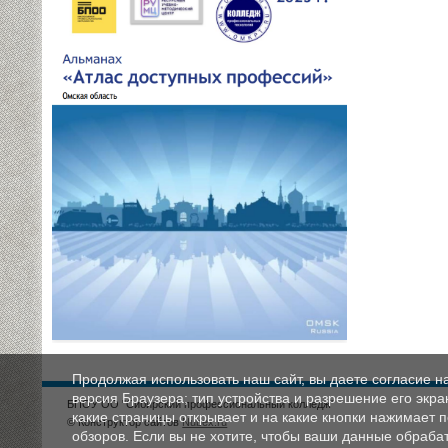
Продолжая использовать наш сайт, вы даете согласие н
версия Браузера; тип устройства и разрешение его экран
БПОУ ОО "Сибирский профессиональный колледж"
какие страницы открывает и на какие кнопки нажимает 
© Конструктор сайтов
Nubex.ru
обзоров. Если вы не хотите, чтобы ваши данные обрабат