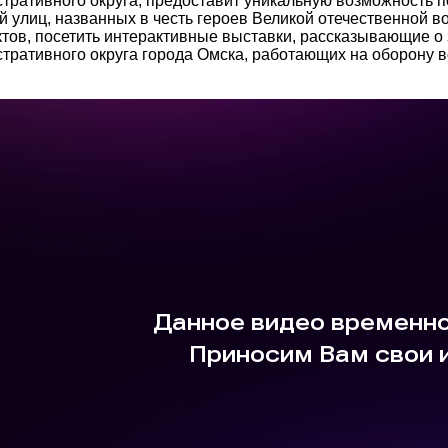
тративного округа, предоставит уникальную возможность п
й улиц, названных в честь героев Великой отечественной
тов, посетить интерактивные выставки, рассказывающие о
тративного округа города Омска, работающих на оборону 