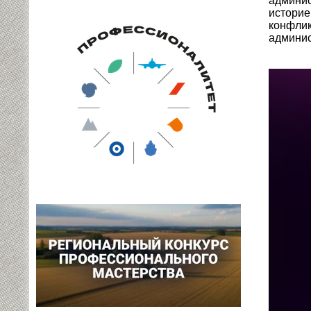
админис
историе
конфлик
админис