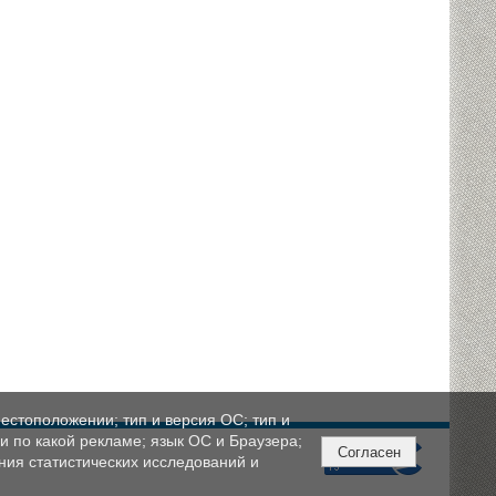
естоположении; тип и версия ОС; тип и
ли по какой рекламе; язык ОС и Браузера;
Согласен
ния статистических исследований и