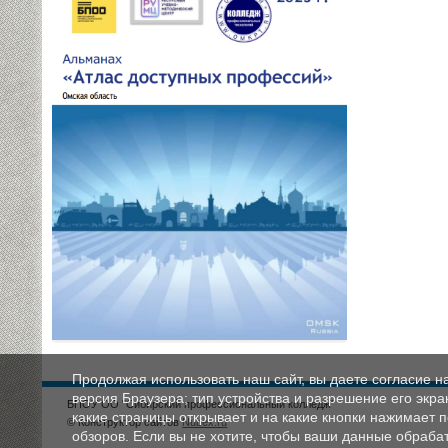
Продолжая использовать наш сайт, вы даете согласие н
версия Браузера; тип устройства и разрешение его экран
БПОУ ОО "Сибирский профессиональный колледж"
какие страницы открывает и на какие кнопки нажимает 
© Конструктор сайтов
Nubex.ru
обзоров. Если вы не хотите, чтобы ваши данные обрабат