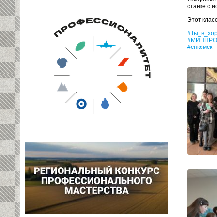
станке с 
Этот клас
#Ты_в_хо
#МИНПРО
#спкомск