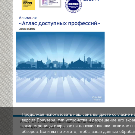
Продолжая использовать наш сайт, вы даете согласие н
версия Браузера; тип устройства и разрешение его экран
БПОУ ОО "Сибирский профессиональный колледж"
какие страницы открывает и на какие кнопки нажимает 
© Конструктор сайтов
Nubex.ru
обзоров. Если вы не хотите, чтобы ваши данные обрабат