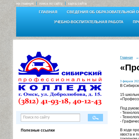
на главную
поиск по сайту
карта сайта
ГЛАВНАЯ
СВЕДЕНИЯ ОБ ОБРАЗОВАТЕЛЬНОЙ 
УЧЕБНО-ВОСПИТАТЕЛЬНАЯ РАБОТА
ПР
Главная
→
«Пр
3 февраля 2025
В Сибирск
15 школьн
«Професс
Под руков
- Технолог
- Техноло
- Графиче
В ходе пр
Полезные ссылки
хвоста и 
токарном 