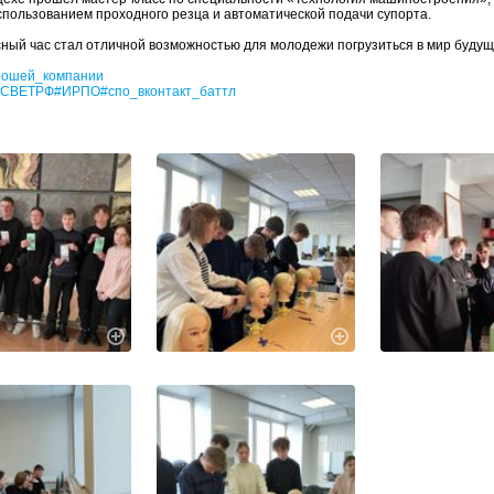
использованием проходного резца и автоматической подачи супорта.
сный час стал отличной возможностью для молодежи погрузиться в мир буду
рошей_компании
СВЕТРФ
#ИРПО
#спо_вконтакт_баттл