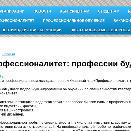
ОРГАНИЗАЦИИ
НОВОСТИ
АБИТУРИЕНТАМ
СТУДЕНТАМ
Р
ОФЕССИОНАЛИТЕТ
ПРОФЕССИОНАЛЬНОЕ ОБУЧЕНИЕ
ВАКАНСИ
ПРОТИВОДЕЙСТВИЕ КОРРУПЦИИ
ЧАСТО ЗАДАВАЕМЫЕ ВОПРОСЫ
Новости
офессионалитет: профессии бу
 г.
ом профессиональном колледже прошел Классный час «Профессионалитет: 
иков узнали подробную информацию об обучении по специальностям класт
ионалитет».
одством наставников-педагогов ребята попробовали свои силы в профессион
ии индустрии красоты,
гия машиностроения,
ский дизайнер.
офессиональной пробы по специальности «Технологии индустрии красоты» ш
плетения косы из четырех прядей. На профессиональной пробе по графическ
цехе прошел мастер-класс по специальности «Технология машиностроения», г