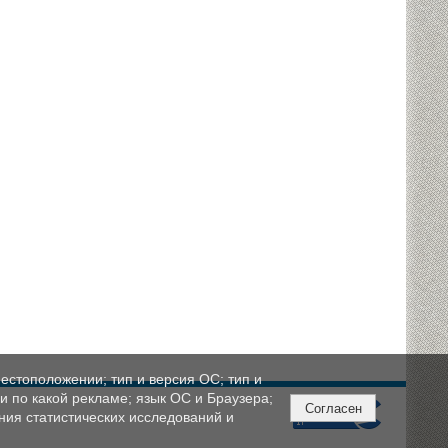
естоположении; тип и версия ОС; тип и
ли по какой рекламе; язык ОС и Браузера;
Согласен
ния статистических исследований и