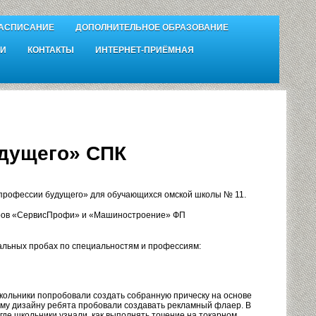
АСПИСАНИЕ
ДОПОЛНИТЕЛЬНОЕ ОБРАЗОВАНИЕ
И
КОНТАКТЫ
ИНТЕРНЕТ-ПРИЁМНАЯ
дущего» СПК
профессии будущего» для обучающихся омской школы № 11.
еров «СервисПрофи» и «Машиностроение» ФП
альных пробах по специальностям и профессиям:
кольники попробовали создать собранную прическу на основе
ому дизайну ребята пробовали создавать рекламный флаер. В
де школьники узнали, как выполнять точение на токарном