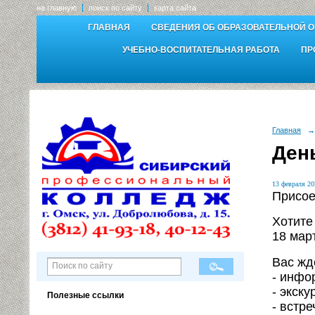
на главную
поиск по сайту
карта сайта
ГЛАВНАЯ
СВЕДЕНИЯ ОБ ОБРАЗОВАТЕЛЬНОЙ 
УЧЕБНО-ВОСПИТАТЕЛЬНАЯ РАБОТА
ПР
Главная
→
День
13 февраля 20
Присое
Хотите
18 март
Вас жд
- инфо
- экск
Полезные ссылки
- встр