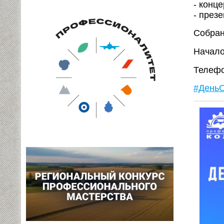
- конц
- през
Собран
Начало
Телефо
#День