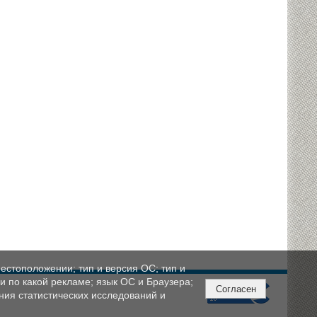
естоположении; тип и версия ОС; тип и
ли по какой рекламе; язык ОС и Браузера;
Согласен
ния статистических исследований и