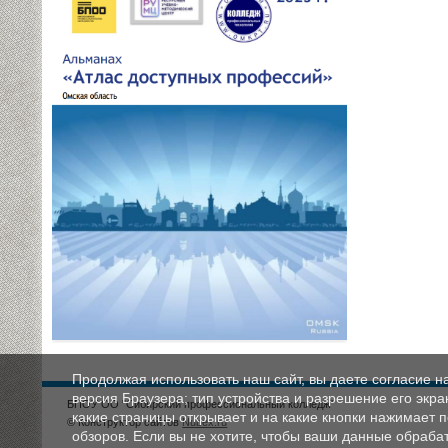
Продолжая использовать наш сайт, вы даете согласие н
версия Браузера; тип устройства и разрешение его экран
БПОУ ОО "Сибирский профессиональный колледж"
какие страницы открывает и на какие кнопки нажимает 
© Конструктор сайтов
Nubex.ru
обзоров. Если вы не хотите, чтобы ваши данные обрабат