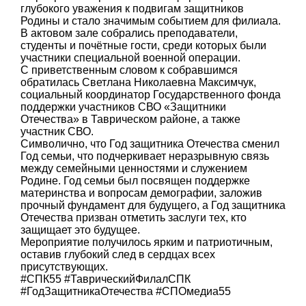
глубокого уважения к подвигам защитников
Родины и стало значимым событием для филиала.
В актовом зале собрались преподаватели,
студенты и почётные гости, среди которых были
участники специальной военной операции.
С приветственным словом к собравшимся
обратилась Светлана Николаевна Максимчук,
социальный координатор Государственного фонда
поддержки участников СВО «Защитники
Отечества» в Таврическом районе, а также
участник СВО.
Символично, что Год защитника Отечества сменил
Год семьи, что подчеркивает неразрывную связь
между семейными ценностями и служением
Родине. Год семьи был посвящен поддержке
материнства и вопросам демографии, заложив
прочный фундамент для будущего, а Год защитника
Отечества призван отметить заслуги тех, кто
защищает это будущее.
Мероприятие получилось ярким и патриотичным,
оставив глубокий след в сердцах всех
присутствующих.
#СПК55 #ТаврическийФилалСПК
#ГодЗащитникаОтечества #СПОмедиа55