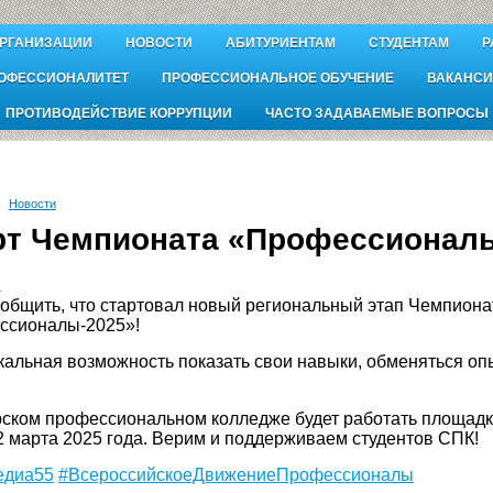
ОРГАНИЗАЦИИ
НОВОСТИ
АБИТУРИЕНТАМ
СТУДЕНТАМ
Р
ОФЕССИОНАЛИТЕТ
ПРОФЕССИОНАЛЬНОЕ ОБУЧЕНИЕ
ВАКАНСИ
ПРОТИВОДЕЙСТВИЕ КОРРУПЦИИ
ЧАСТО ЗАДАВАЕМЫЕ ВОПРОСЫ
Новости
рт Чемпионата «Профессионал
.
общить, что стартовал новый региональный этап Чемпион
ссионалы-2025»!
кальная возможность показать свои навыки, обменяться оп
ском профессиональном колледже будет работать площадк
12 марта 2025 года. Верим и поддерживаем студентов СПК!
диа55
#ВсероссийскоеДвижениеПрофессионалы