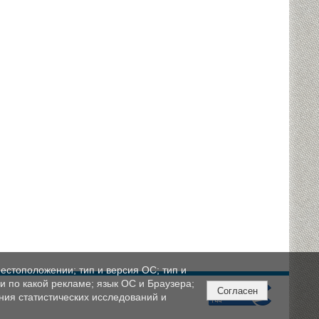
естоположении; тип и версия ОС; тип и
ли по какой рекламе; язык ОС и Браузера;
Согласен
ния статистических исследований и