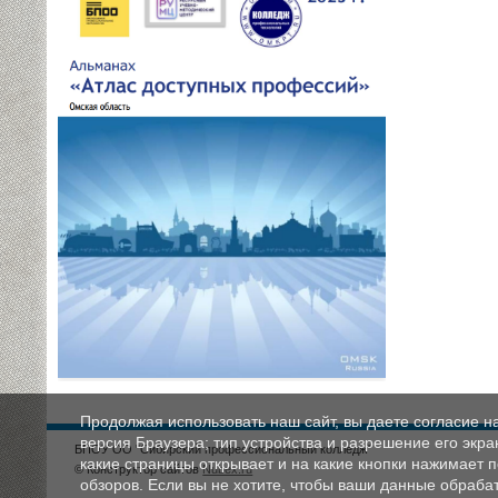
Продолжая использовать наш сайт, вы даете согласие н
версия Браузера; тип устройства и разрешение его экран
БПОУ ОО "Сибирский профессиональный колледж"
какие страницы открывает и на какие кнопки нажимает 
© Конструктор сайтов
Nubex.ru
обзоров. Если вы не хотите, чтобы ваши данные обрабат