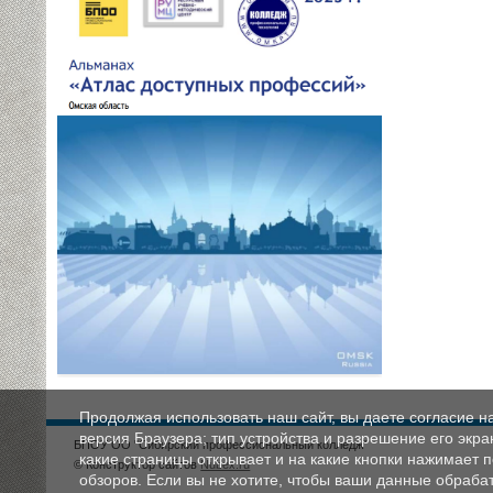
Продолжая использовать наш сайт, вы даете согласие н
версия Браузера; тип устройства и разрешение его экран
БПОУ ОО "Сибирский профессиональный колледж"
какие страницы открывает и на какие кнопки нажимает 
© Конструктор сайтов
Nubex.ru
обзоров. Если вы не хотите, чтобы ваши данные обрабат