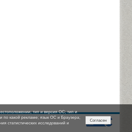
естоположении; тип и версия ОС; тип и
ли по какой рекламе; язык ОС и Браузера;
Согласен
ния статистических исследований и