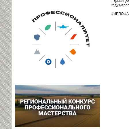
Единый де
году меро
#ИРПО #А