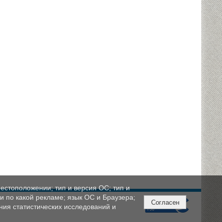
естоположении; тип и версия ОС; тип и
ли по какой рекламе; язык ОС и Браузера;
Согласен
ния статистических исследований и