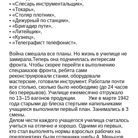
• «Слесарь инструментальщик»,
• «Токарь»,
• «Столяр плотник»,
• «Дежурный по станции»,
• «Бригадир пути»,
• «Литейщик»,
• «Кузнец»,
• «Телеграфист телефонист».
Война смешала все планы. Но жизнь в училище не
замирала.Теперь она подчинялась интересам
фронта. Чтобы скорее перейти к выполнению
спецзаказов фронта, ребята сами
реконструировали станки, оборудовали
мастерские, готовили инструмент. Работали почти
все столько, сколько было необходимо (до 24 часов
без перерывов). Училище ежемесячно отгружало
по 13–15 вагонов продукции. Уже в марте 1942
года старыми до блеска стертыми напильниками
учащиеся выполнили первый план. Занимались в 3
смены.
Делом чести каждого учащегося училища считалось
учиться на отлично и хорошо. Одними из первых,
кто стал выполнять нормы взрослых рабочих на
предприятиях были отличники учебы А. Меньшов,