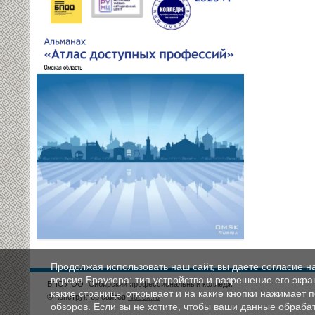
Продолжая использовать наш сайт, вы даете согласие н
версия Браузера; тип устройства и разрешение его экран
БПОУ ОО "Сибирский профессиональный колледж"
какие страницы открывает и на какие кнопки нажимает 
© Конструктор сайтов
Nubex.ru
обзоров. Если вы не хотите, чтобы ваши данные обрабат