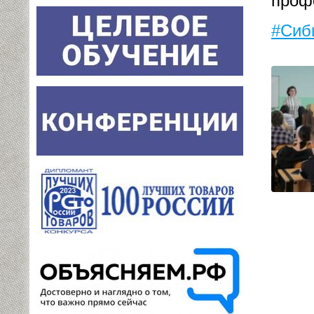
проф
#Сиб