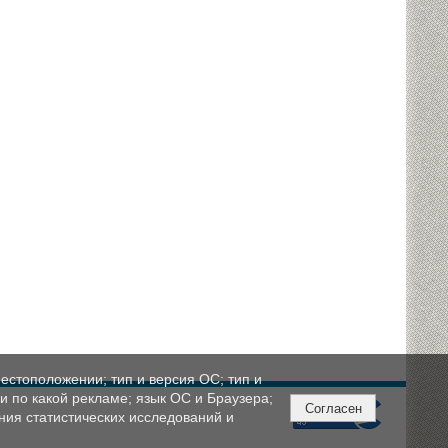
естоположении; тип и версия ОС; тип и
ли по какой рекламе; язык ОС и Браузера;
Согласен
ния статистических исследований и