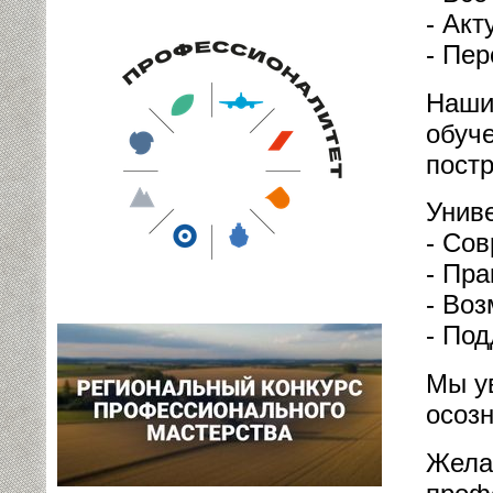
- Акт
- Пер
Наши
обуче
постр
Унив
- Со
- Пр
- Во
- По
Мы у
осоз
Жела