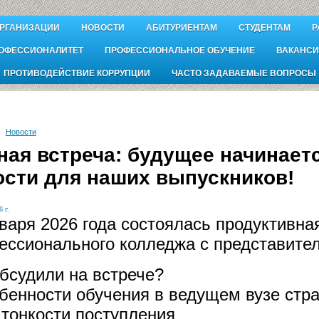
ОРГАНИЗАЦИИ
НОВОСТИ
АБИТУРИЕНТАМ
СТУДЕНТАМ
Р
ОФЕССИОНАЛИТЕТ
ПРОФЕССИОНАЛЬНОЕ ОБУЧЕНИЕ
ВАКАНСИ
ПРОТИВОДЕЙСТВИЕ КОРРУПЦИИ
ЧАСТО ЗАДАВАЕМЫЕ ВОПРОСЫ
Новости
ная встреча: будущее начинает
ости для наших выпускников!
 г.
варя 2026 года состоялась продуктивна
ессионального колледжа с представител
бсудили на встрече?
обенности обучения в ведущем вузе стр
 тонкости поступления