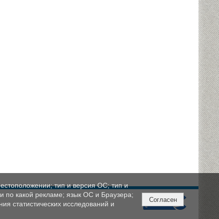
естоположении; тип и версия ОС; тип и
ли по какой рекламе; язык ОС и Браузера;
Согласен
ния статистических исследований и