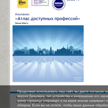
Продолжая использовать наш сайт, вы даете согласие н
версия Браузера; тип устройства и разрешение его экран
БПОУ ОО "Сибирский профессиональный колледж"
какие страницы открывает и на какие кнопки нажимает 
© Конструктор сайтов
Nubex.ru
обзоров. Если вы не хотите, чтобы ваши данные обрабат