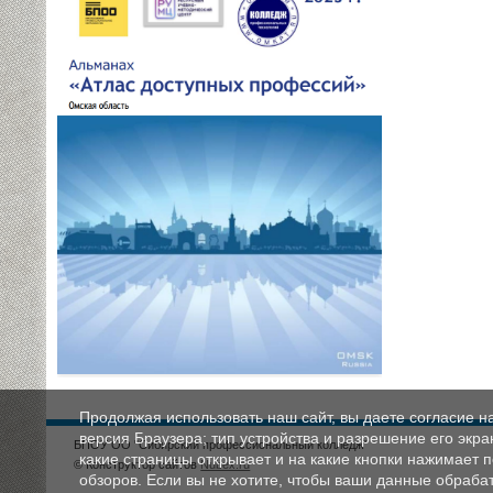
Продолжая использовать наш сайт, вы даете согласие н
версия Браузера; тип устройства и разрешение его экран
БПОУ ОО "Сибирский профессиональный колледж"
какие страницы открывает и на какие кнопки нажимает 
© Конструктор сайтов
Nubex.ru
обзоров. Если вы не хотите, чтобы ваши данные обрабат