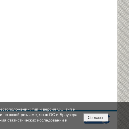
естоположении; тип и версия ОС; тип и
ли по какой рекламе; язык ОС и Браузера;
Согласен
ния статистических исследований и