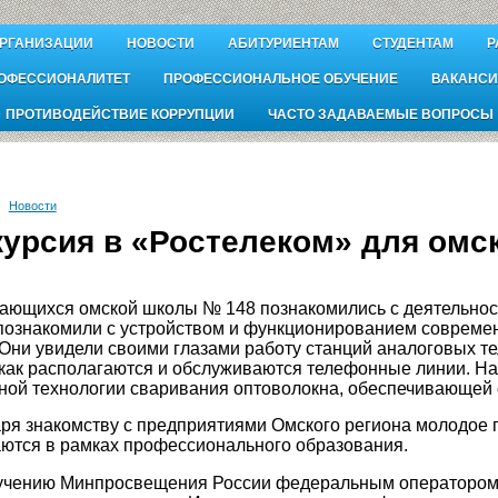
ОРГАНИЗАЦИИ
НОВОСТИ
АБИТУРИЕНТАМ
СТУДЕНТАМ
Р
ОФЕССИОНАЛИТЕТ
ПРОФЕССИОНАЛЬНОЕ ОБУЧЕНИЕ
ВАКАНСИ
ПРОТИВОДЕЙСТВИЕ КОРРУПЦИИ
ЧАСТО ЗАДАВАЕМЫЕ ВОПРОСЫ
Новости
курсия в «Ростелеком» для омс
ающихся омской школы № 148 познакомились с деятельно
познакомили с устройством и функционированием совреме
 Они увидели своими глазами работу станций аналоговых т
 как располагаются и обслуживаются телефонные линии. Н
ной технологии сваривания оптоволокна, обеспечивающей
ря знакомству с предприятиями Омского региона молодое 
ются в рамках профессионального образования.
учению Минпросвещения России федеральным оператором 