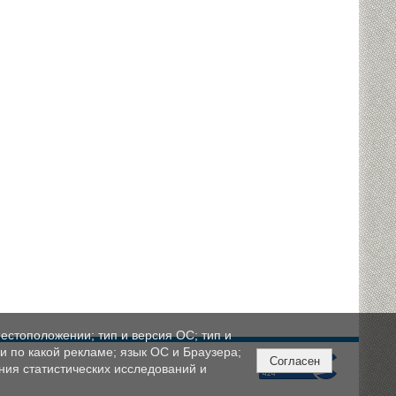
естоположении; тип и версия ОС; тип и
ли по какой рекламе; язык ОС и Браузера;
Согласен
ния статистических исследований и