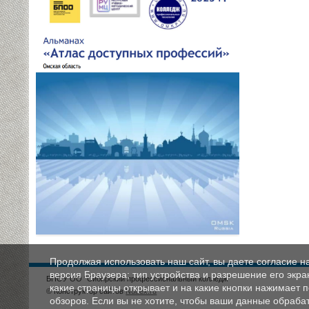
Продолжая использовать наш сайт, вы даете согласие н
версия Браузера; тип устройства и разрешение его экран
БПОУ ОО "Сибирский профессиональный колледж"
какие страницы открывает и на какие кнопки нажимает 
© Конструктор сайтов
Nubex.ru
обзоров. Если вы не хотите, чтобы ваши данные обрабат