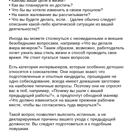
• Каковы ваши цели в жизни?
• Как вы планируете их достичь?
• Что бы вы хотели изменить в своем прошлом?
• На какое жалование вы рассчитываете?
• Что вы будете делать, если... (далее обычно следует
описание какой-либо критической ситуации из вашей
деятельности)?
Иногда вы можете столкнуться с неожиданными и внешне
безобидными вопросами, например «Что вы делали
вчера вечером?» Таким образом, возможно, работодатель
хочет узнать ваш стиль жизни и способ проводить свое
время. Не стоит пугаться таких вопросов.
Есть категория интервьюеров, которые особенно дотошно
относятся к соискателям. Они хорошо знают, что
подготовленные и опытные кандидаты, прошедшие не
одно собеседование, всегда имеют домашние заготовки
на наиболее типичные вопросы. Поэтому они не спросят
вас в лоб, например, «Почему вы ушли с вашей
предыдущей работы?», а предпочтут обходной маневр:
«Что должно измениться на вашем прежнем рабочем
месте, чтобы вы согласились туда вернуться?»
Такой вопрос позволяет выяснить истинные, а не
декларируемые причины вашего ухода с предыдущей
должности. Вы следует подготовиться и к подобным
ловушкам.