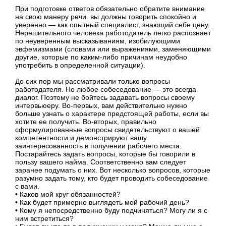
При подготовке ответов обязательно обратите внимание
на свою манеру речи. вы должны говорить спокойно и
уверенно — как опытный специалист, знающий себе цену.
Нерешительного человека работодатель легко распознает
по неуверенным высказываниям, изобилующими
эвфемизмами (словами или выражениями, заменяющими
другие, которые по каким-либо причинам неудобно
употребить в определенной ситуации).
До сих пор мы рассматривали только вопросы
работодателя. Но любое собеседование — это всегда
диалог. Поэтому не бойтесь задавать вопросы своему
интервьюеру. Во-первых, вам действительно нужно
больше узнать о характере предстоящей работы, если вы
хотите ее получить. Во-вторых, правильно
сформулированные вопросы свидетельствуют о вашей
компетентности и демонстрируют вашу
заинтересованность в получении рабочего места.
Постарайтесь задать вопросы, которые бы говорили в
пользу вашего найма. Соответственно вам следует
заранее подумать о них. Вот несколько вопросов, которые
разумно задать тому, кто будет проводить собеседование
с вами.
• Каков мой круг обязанностей?
• Как будет примерно выглядеть мой рабочий день?
• Кому я непосредственно буду подчиняться? Могу ли я с
ним встретиться?