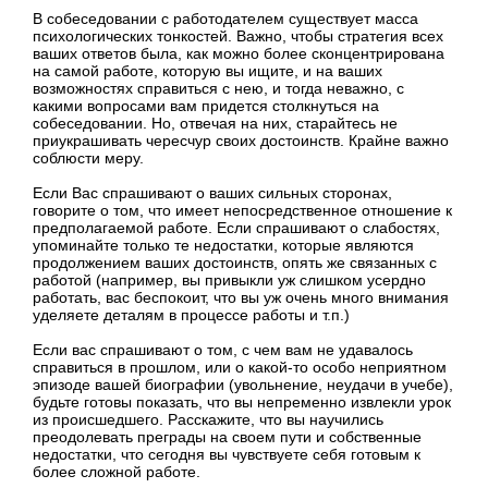
В собеседовании с работодателем существует масса
психологических тонкостей. Важно, чтобы стратегия всех
ваших ответов была, как можно более сконцентрирована
на самой работе, которую вы ищите, и на ваших
возможностях справиться с нею, и тогда неважно, с
какими вопросами вам придется столкнуться на
собеседовании. Но, отвечая на них, старайтесь не
приукрашивать чересчур своих достоинств. Крайне важно
соблюсти меру.
Если Вас спрашивают о ваших сильных сторонах,
говорите о том, что имеет непосредственное отношение к
предполагаемой работе. Если спрашивают о слабостях,
упоминайте только те недостатки, которые являются
продолжением ваших достоинств, опять же связанных с
работой (например, вы привыкли уж слишком усердно
работать, вас беспокоит, что вы уж очень много внимания
уделяете деталям в процессе работы и т.п.)
Если вас спрашивают о том, с чем вам не удавалось
справиться в прошлом, или о какой-то особо неприятном
эпизоде вашей биографии (увольнение, неудачи в учебе),
будьте готовы показать, что вы непременно извлекли урок
из происшедшего. Расскажите, что вы научились
преодолевать преграды на своем пути и собственные
недостатки, что сегодня вы чувствуете себя готовым к
более сложной работе.