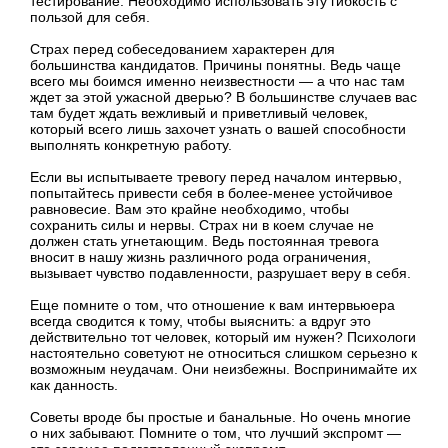
тестирование. Необходимо использовать эту гибкость с
пользой для себя.
Страх перед собеседованием характерен для
большинства кандидатов. Причины понятны. Ведь чаще
всего мы боимся именно неизвестности — а что нас там
ждет за этой ужасной дверью? В большинстве случаев вас
там будет ждать вежливый и приветливый человек,
который всего лишь захочет узнать о вашей способности
выполнять конкретную работу.
Если вы испытываете тревогу перед началом интервью,
попытайтесь привести себя в более-менее устойчивое
равновесие. Вам это крайне необходимо, чтобы
сохранить силы и нервы. Страх ни в коем случае не
должен стать угнетающим. Ведь постоянная тревога
вносит в нашу жизнь различного рода ограничения,
вызывает чувство подавленности, разрушает веру в себя.
Еще помните о том, что отношение к вам интервьюера
всегда сводится к тому, чтобы выяснить: а вдруг это
действительно тот человек, который им нужен? Психологи
настоятельно советуют не относиться слишком серьезно к
возможным неудачам. Они неизбежны. Воспринимайте их
как данность.
Советы вроде бы простые и банальные. Но очень многие
о них забывают. Помните о том, что лучший экспромт —