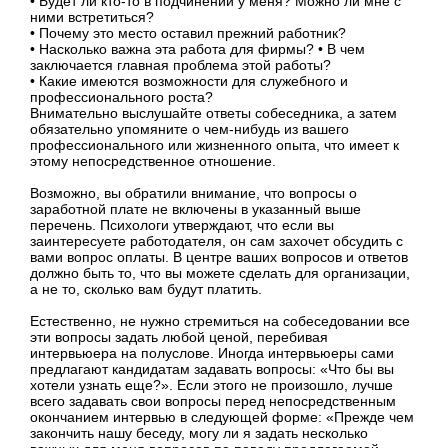
• Будет ли кто-то в подчинении у меня? Можно ли мне с
ними встретиться?
• Почему это место оставил прежний работник?
• Насколько важна эта работа для фирмы? • В чем
заключается главная проблема этой работы?
• Какие имеются возможности для служебного и
профессионального роста?
Внимательно выслушайте ответы собеседника, а затем
обязательно упомяните о чем-нибудь из вашего
профессионального или жизненного опыта, что имеет к
этому непосредственное отношение.
Возможно, вы обратили внимание, что вопросы о
заработной плате не включены в указанный выше
перечень. Психологи утверждают, что если вы
заинтересуете работодателя, он сам захочет обсудить с
вами вопрос оплаты. В центре ваших вопросов и ответов
должно быть то, что вы можете сделать для организации,
а не то, сколько вам будут платить.
Естественно, не нужно стремиться на собеседовании все
эти вопросы задать любой ценой, перебивая
интервьюера на полуслове. Иногда интервьюеры сами
предлагают кандидатам задавать вопросы: «Что бы вы
хотели узнать еще?». Если этого не произошло, лучше
всего задавать свои вопросы перед непосредственным
окончанием интервью в следующей форме: «Прежде чем
закончить нашу беседу, могу ли я задать несколько