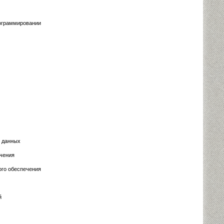
ограммировании
з данных
ечения
ого обеспечения
й