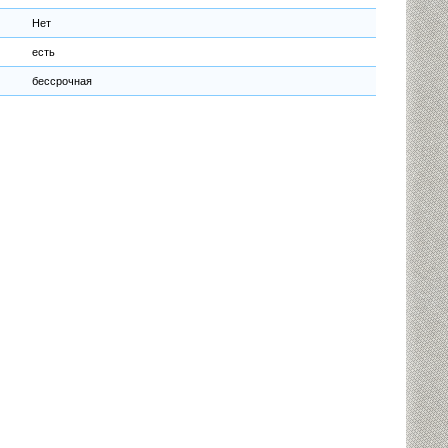
Нет
есть
бессрочная