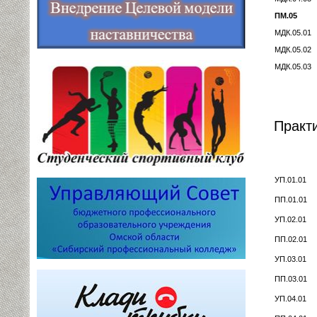
ПМ.05
МДК.05.01
МДК.05.02
МДК.05.03
Практ
УП.01.01
ПП.01.01
УП.02.01
ПП.02.01
УП.03.01
ПП.03.01
УП.04.01