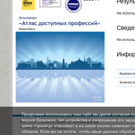
Резул
Не исполь
Сведе
Не исполь
Инфор
Количест
Количест
Продолжая использовать наш сайт, вы даете согласие н
версия Браузера; тип устройства и разрешение его экран
БПОУ ОО "Сибирский профессиональный колледж"
какие страницы открывает и на какие кнопки нажимает 
© Конструктор сайтов
Nubex.ru
обзоров. Если вы не хотите, чтобы ваши данные обрабат