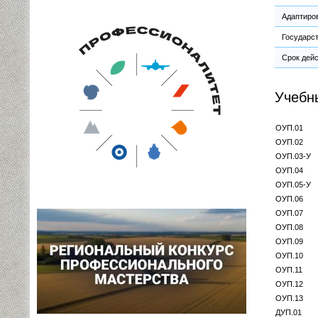
Адаптиро
Государс
Срок дейс
Учебн
ОУП.01
ОУП.02
ОУП.03-У
ОУП.04
ОУП.05-У
ОУП.06
ОУП.07
ОУП.08
ОУП.09
ОУП.10
ОУП.11
ОУП.12
ОУП.13
ДУП.01