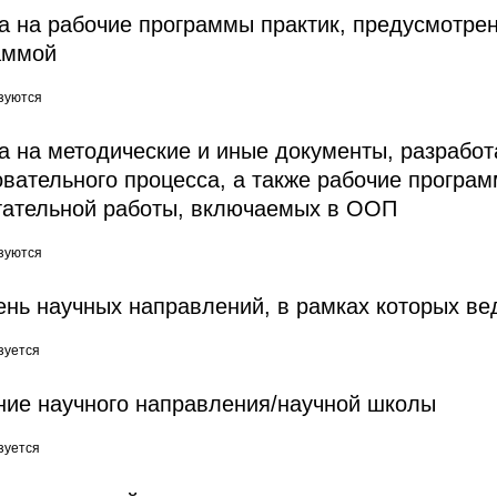
а на рабочие программы практик, предусмотре
аммой
зуются
а на методические и иные документы, разрабо
овательного процесса, а также рабочие програ
тательной работы, включаемых в ООП
зуются
ень научных направлений, в рамках которых ве
зуется
ние научного направления/научной школы
зуется