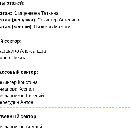
ты этажей:
 этаж:
Клищенкова Татьяна
 этаж (девушки):
Секингер Ангелина
 этаж (юноши):
Пизюков Максим
й сектор:
аршалко Александра
олев Никита
ассовый сектор:
екингер Кристина
уманова Ксения
есчанников Евгений
ерегудин Антон
твенный сектор:
есчанников Андрей