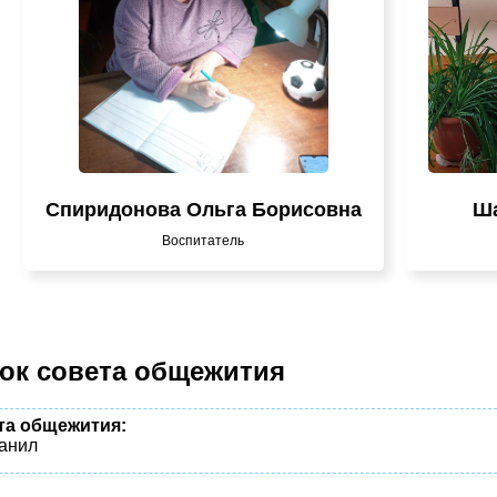
Спиридонова Ольга Борисовна
Ша
Воспитатель
ок совета общежития
та общежития:
анил