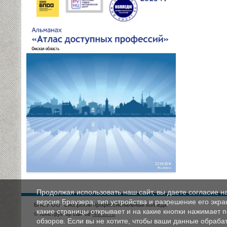
Продолжая использовать наш сайт, вы даете согласие н
версия Браузера; тип устройства и разрешение его экран
БПОУ ОО "Сибирский профессиональный колледж"
какие страницы открывает и на какие кнопки нажимает 
© Конструктор сайтов
Nubex.ru
обзоров. Если вы не хотите, чтобы ваши данные обрабат