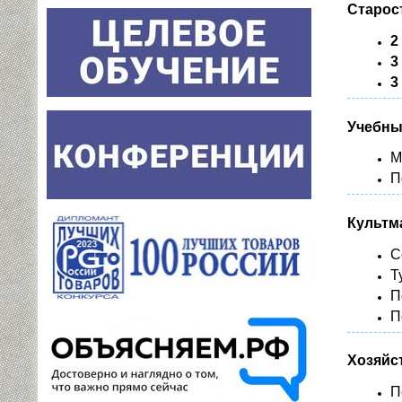
Старос
2
3
3
Учебны
М
П
Культм
С
Т
П
П
Хозяйс
П