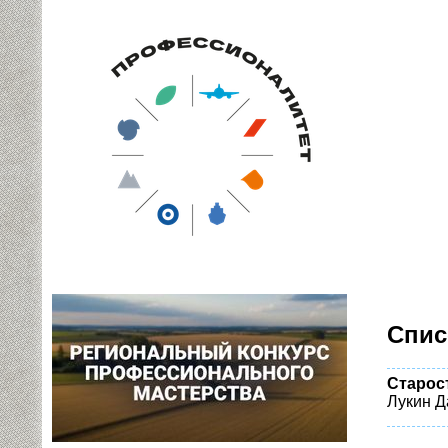
Спис
Старос
Лукин Д