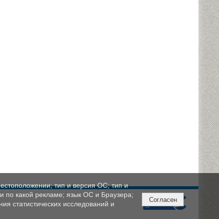
естоположении; тип и версия ОС; тип и
ли по какой рекламе; язык ОС и Браузера;
Согласен
ния статистических исследований и