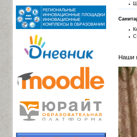
Ш
Санита
К
С
Наши 