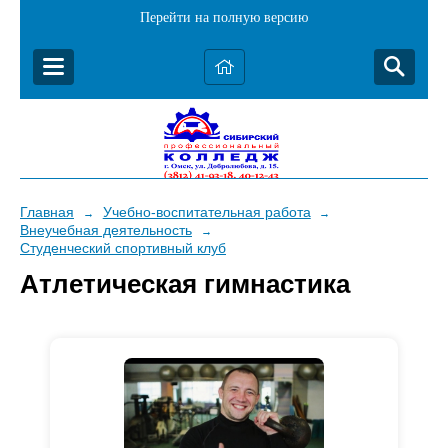
Перейти на полную версию
Главная
Учебно-воспитательная работа
→
→
Внеучебная деятельность
→
Студенческий спортивный клуб
Атлетическая гимнастика