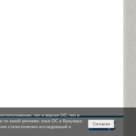
естоположении; тип и версия ОС; тип и
ли по какой рекламе; язык ОС и Браузера;
Согласен
ния статистических исследований и