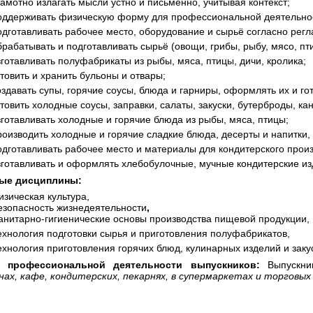
рамотно излагать мысли устно и письменно, учитывая контекст;
оддерживать физическую форму для профессиональной деятельно
одготавливать рабочее место, оборудование и сырьё согласно рег
брабатывать и подготавливать сырьё (овощи, грибы, рыбу, мясо, пти
зготавливать полуфабрикаты из рыбы, мяса, птицы, дичи, кролика;
отовить и хранить бульоны и отвары;
оздавать супы, горячие соусы, блюда и гарниры, оформлять их и го
отовить холодные соусы, заправки, салаты, закуски, бутерброды, ка
зготавливать холодные и горячие блюда из рыбы, мяса, птицы;
роизводить холодные и горячие сладкие блюда, десерты и напитки,
одготавливать рабочее место и материалы для кондитерского произ
зготавливать и оформлять хлебобулочные, мучные кондитерские из
ые дисциплины:
изическая культура,
езопасность жизнедеятельности
,
анитарно-гигиенические основы производства пищевой продукции,
ехнология подготовки сырья и приготовления полуфабрикатов,
ехнология приготовления горячих блюд, кулинарных изделий и заку
 профессиональной деятельности выпускников:
Выпускник
ах, кафе, кондитерских, пекарнях, в супермаркетах и торговых 