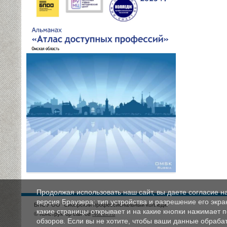
Продолжая использовать наш сайт, вы даете согласие н
версия Браузера; тип устройства и разрешение его экран
БПОУ ОО "Сибирский профессиональный колледж"
какие страницы открывает и на какие кнопки нажимает 
© Конструктор сайтов
Nubex.ru
обзоров. Если вы не хотите, чтобы ваши данные обрабат