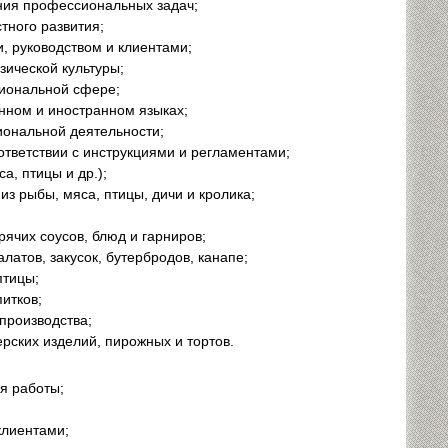
ния профессиональных задач;
тного развития;
, руководством и клиентами;
ической культуры;
иональной сфере;
нном и иностранном языках;
иональной деятельности;
ответствии с инструкциями и регламентами;
а, птицы и др.);
з рыбы, мяса, птицы, дичи и кролика;
рячих соусов, блюд и гарниров;
атов, закусок, бутербродов, канапе;
птицы;
итков;
производства;
рских изделий, пирожных и тортов.
я работы;
клиентами;