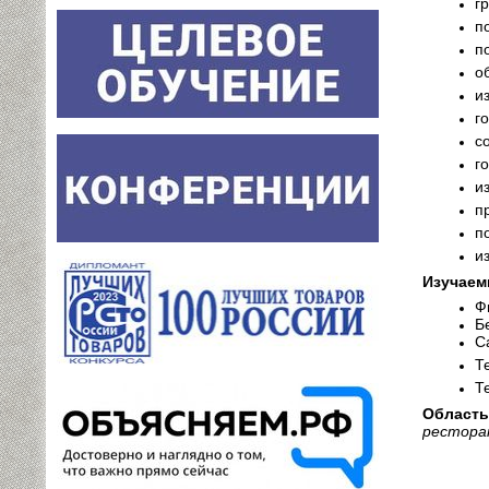
г
п
п
о
и
г
с
г
и
п
п
и
Изучаем
Ф
Б
С
Т
Т
Область
ресторан