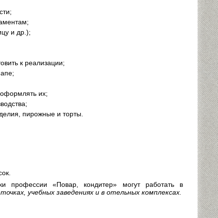
сти;
ламентам;
цу и др.);
товить к реализации;
напе;
 оформлять их;
водства;
делия, пирожные и торты.
сок.
и профессии «Повар, кондитер» могут работать в
точках, учебных заведениях и в отельных комплексах.