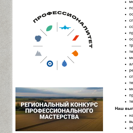
м
п
о
с
с
п
о
т
т
м
а
р
с
т
м
п
т
Наш вып
н
в
э