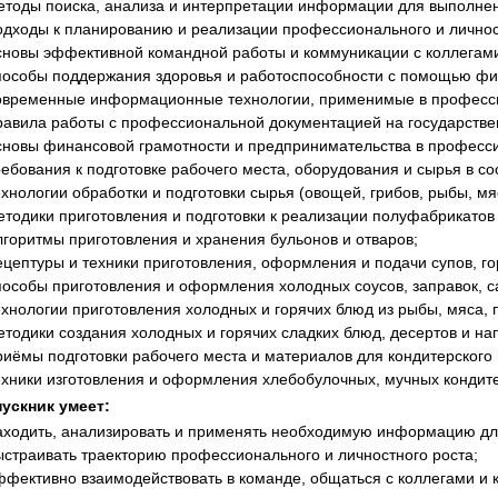
етоды поиска, анализа и интерпретации информации для выполне
одходы к планированию и реализации профессионального и личнос
сновы эффективной командной работы и коммуникации с коллегами
пособы поддержания здоровья и работоспособности с помощью физ
овременные информационные технологии, применимые в професс
равила работы с профессиональной документацией на государстве
сновы финансовой грамотности и предпринимательства в професс
ребования к подготовке рабочего места, оборудования и сырья в со
ехнологии обработки и подготовки сырья (овощей, грибов, рыбы, мяс
етодики приготовления и подготовки к реализации полуфабрикатов и
лгоритмы приготовления и хранения бульонов и отваров;
ецептуры и техники приготовления, оформления и подачи супов, го
пособы приготовления и оформления холодных соусов, заправок, сал
ехнологии приготовления холодных и горячих блюд из рыбы, мяса, 
етодики создания холодных и горячих сладких блюд, десертов и нап
риёмы подготовки рабочего места и материалов для кондитерского 
ехники изготовления и оформления хлебобулочных, мучных кондите
ускник умеет:
аходить, анализировать и применять необходимую информацию дл
ыстраивать траекторию профессионального и личностного роста;
ффективно взаимодействовать в команде, общаться с коллегами и 