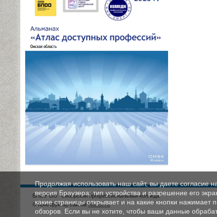
Продолжая использовать наш сайт, вы даете согласие н
версия Браузера; тип устройства и разрешение его экран
БПОУ ОО "Сибирский профессиональный колледж"
какие страницы открывает и на какие кнопки нажимает 
© Конструктор сайтов
Nubex.ru
обзоров. Если вы не хотите, чтобы ваши данные обрабат