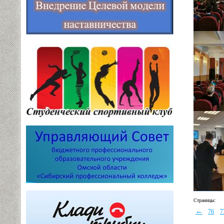
Страницы:
←
76
7