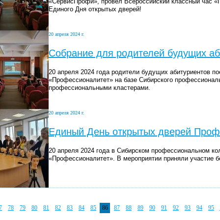
«СервисПрофи», провел Всероссийский классный час «
Единого Дня открытых дверей!
20 апреля 2024 г.
Собрание для родителей будущих аб
20 апреля 2024 года родители будущих абитуриентов п
«Профессионалитет» на базе Сибирского профессионал
профессиональными кластерами.
20 апреля 2024 г.
Единый День открытых дверей Проф
20 апреля 2024 года в Сибирском профессиональном к
«Профессионалитет». В мероприятии приняли участие б
7
78
79
80
81
82
83
84
85
86
87
88
89
90
91
92
93
94
95