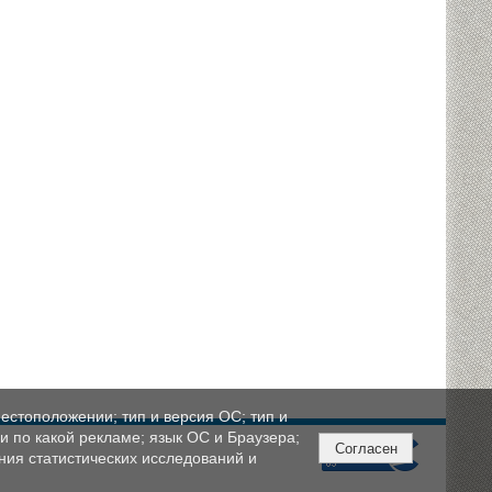
естоположении; тип и версия ОС; тип и
ли по какой рекламе; язык ОС и Браузера;
Согласен
ния статистических исследований и