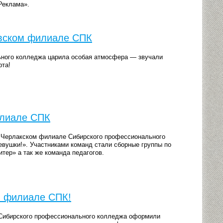
Реклама».
вском филиале СПК
ьного колледжа царила особая атмосфера — звучали
рта!
илиале СПК
в Черлакском филиале Сибирского профессионального
евушки!». Участниками команд стали сборные группы по
тер» а так же команда педагогов.
м филиале СПК!
 Сибирского профессионального колледжа оформили