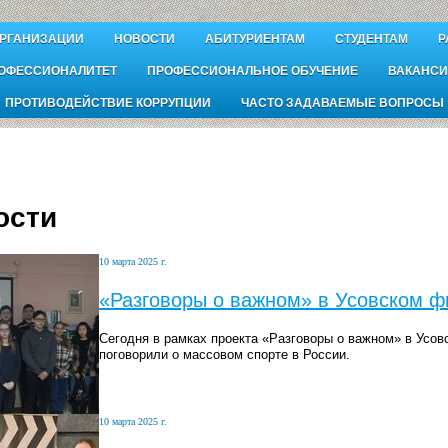
ОРГАНИЗАЦИИ
НОВОСТИ
АБИТУРИЕНТАМ
СТУДЕНТАМ
Р
ОФЕССИОНАЛИТЕТ
ПРОФЕССИОНАЛЬНОЕ ОБУЧЕНИЕ
ВАКАНСИ
ПРОТИВОДЕЙСТВИЕ КОРРУПЦИИ
ЧАСТО ЗАДАВАЕМЫЕ ВОПРОСЫ
ости
10 марта 2025 г.
«Разговоры о важном» в Усовском 
Сегодня в рамках проекта «Разговоры о важном» в Усо
поговорили о массовом спорте в России.
10 марта 2025 г.