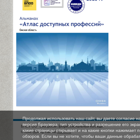
Продолжая использовать наш сайт, вы даете согласие н
версия Браузера; тип устройства и разрешение его экран
БПОУ ОО "Сибирский профессиональный колледж"
какие страницы открывает и на какие кнопки нажимает 
© Конструктор сайтов
Nubex.ru
обзоров. Если вы не хотите, чтобы ваши данные обрабат