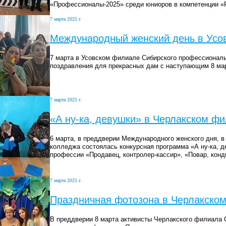
«Профессионалы-2025» среди юниоров в компетенции «
7 марта 2025 г.
Международный женский день в Усо
7 марта в Усовском филиале Сибирского профессионал
поздравления для прекрасных дам с наступающим 8 ма
7 марта 2025 г.
«А ну-ка, девушки» в Черлакском ф
6 марта, в преддверии Международного женского дня, 
колледжа состоялась конкурсная программа «А ну-ка, д
профессии «Продавец, контролер-кассир», «Повар, конди
7 марта 2025 г.
Праздничная фотозона в Черлакско
В преддверии 8 марта активисты Черлакского филиала