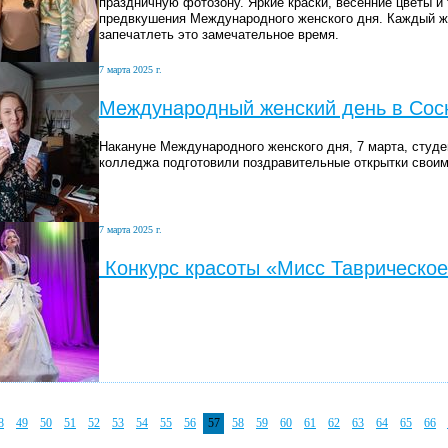
праздничную фотозону. Яркие краски, весенние цветы и
предвкушения Международного женского дня. Каждый ж
запечатлеть это замечательное время.
7 марта 2025 г.
Международный женский день в Со
Накануне Международного женского дня, 7 марта, студ
колледжа подготовили поздравительные открытки своим
7 марта 2025 г.
Конкурс красоты «Мисс Таврическо
8
49
50
51
52
53
54
55
56
57
58
59
60
61
62
63
64
65
66