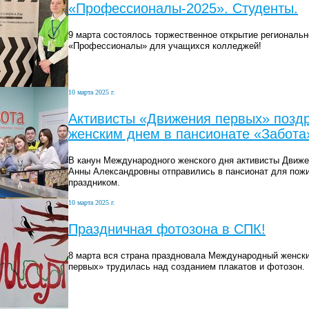
«Профессионалы-2025». Студенты.
9 марта состоялось торжественное открытие региональ
«Профессионалы» для учащихся колледжей!
10 марта 2025 г.
Активисты «Движения первых» позд
женским днем в пансионате «Забота
В канун Международного женского дня активисты Движе
Анны Александровны отправились в пансионат для пожи
праздником.
10 марта 2025 г.
Праздничная фотозона в СПК!
8 марта вся страна праздновала Международный женски
первых» трудилась над созданием плакатов и фотозон.