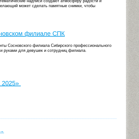
 тематические надписи создают атмосферу радости и
елающий может сделать памятные снимки, чтобы
сновском филиале СПК
енты Сосновского филиала Сибирского профессионального
и руками для девушек и сотрудниц филиала.
е 2025»
→