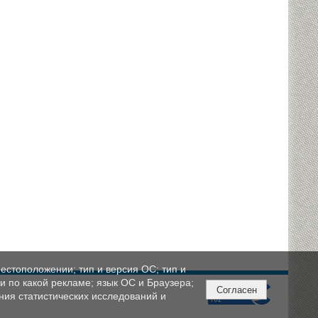
естоположении; тип и версия ОС; тип и
ли по какой рекламе; язык ОС и Браузера;
Согласен
ния статистических исследований и